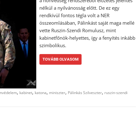
a honvédség rendszeréből előzetes jelentés
nélkül a nyilvánosság előtt. De ez egy
rendkívül fontos tégla volt a NER
összeomlásában, Pálinkást saját maga mellé
vette Ruszin-Szendi Romulusz, mint
kabinetfőnök-helyettes, így a fenyítés inkább
szimbolikus.
TOVÁBB OLVASOM
,
,
,
,
,
nvédelem
kabinet
katona
miniszter
Pálinkás Szilveszter
ruszin-szendi