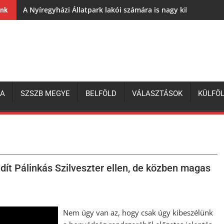
A Nyíregyházi Állatpark lakói számára is nagy kihívás az e
ink
ZA
SZSZB MEGYE
BELFÖLD
VÁLASZTÁSOK
KÜLFÖ
dít Pálinkás Szilveszter ellen, de közben magas
Nem úgy van az, hogy csak úgy kibeszélünk