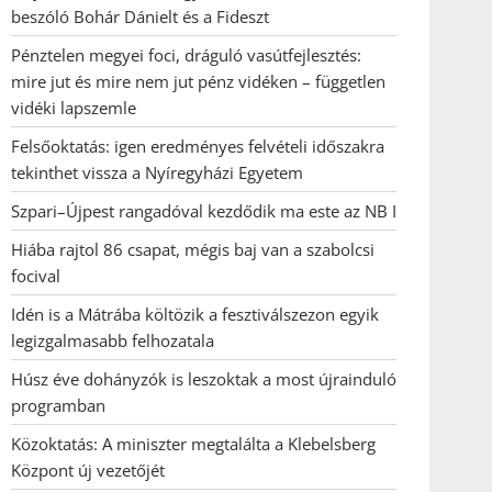
beszóló Bohár Dánielt és a Fideszt
Pénztelen megyei foci, dráguló vasútfejlesztés:
mire jut és mire nem jut pénz vidéken – független
vidéki lapszemle
Felsőoktatás: igen eredményes felvételi időszakra
tekinthet vissza a Nyíregyházi Egyetem
Szpari–Újpest rangadóval kezdődik ma este az NB I
Hiába rajtol 86 csapat, mégis baj van a szabolcsi
focival
Idén is a Mátrába költözik a fesztiválszezon egyik
legizgalmasabb felhozatala
Húsz éve dohányzók is leszoktak a most újrainduló
programban
Közoktatás: A miniszter megtalálta a Klebelsberg
Központ új vezetőjét