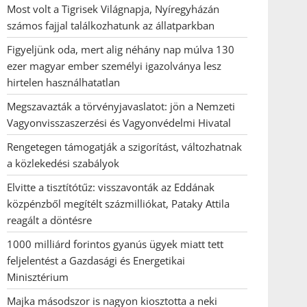
Most volt a Tigrisek Világnapja, Nyíregyházán
számos fajjal találkozhatunk az állatparkban
Figyeljünk oda, mert alig néhány nap múlva 130
ezer magyar ember személyi igazolványa lesz
hirtelen használhatatlan
Megszavazták a törvényjavaslatot: jön a Nemzeti
Vagyonvisszaszerzési és Vagyonvédelmi Hivatal
Rengetegen támogatják a szigorítást, változhatnak
a közlekedési szabályok
Elvitte a tisztítótűz: visszavonták az Eddának
közpénzből megítélt százmilliókat, Pataky Attila
reagált a döntésre
1000 milliárd forintos gyanús ügyek miatt tett
feljelentést a Gazdasági és Energetikai
Minisztérium
Majka másodszor is nagyon kiosztotta a neki