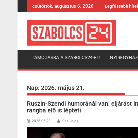
Skip
csütörtök, augusztus 6, 2026
Legfrissebb híre
to
content
TÁMOGASSA A SZABOLCS24-ET!
NYÍREGYHÁ
Nap:
2026. május 21.
Ruszin-Szendi humoránál van: eljárást in
rangba elő is lépteti
2026.05.21.
Kiss Lajos