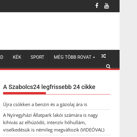
lhúzódó, intenzív hőhullám, viselkedésük is némileg megváltozik 
LD
KÉK
SPORT
MÉG TÖBB ROVAT
A Szabolcs24 legfrissebb 24 cikke
Újra csökken a benzin és a gázolaj ára is
A Nyíregyházi Állatpark lakói számára is nagy
kihívás az elhúzódó, intenzív hőhullám,
viselkedésük is némileg megváltozik (VIDEÓVAL)