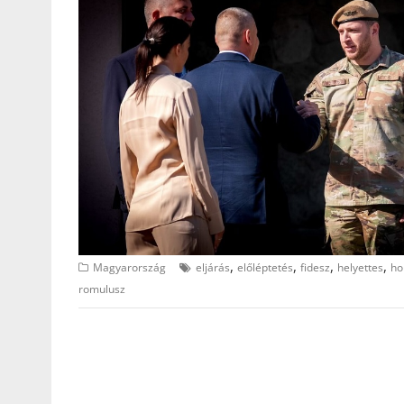
,
,
,
,
Magyarország
eljárás
előléptetés
fidesz
helyettes
ho
romulusz