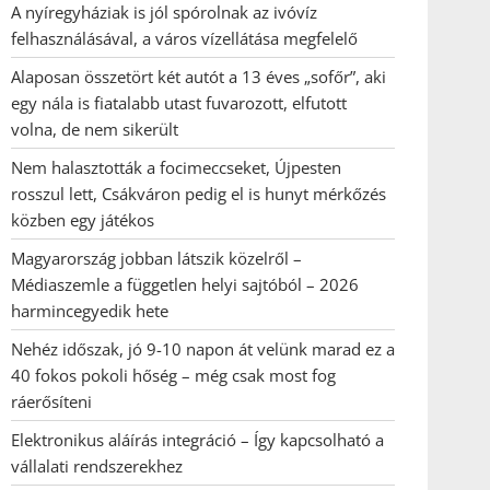
A nyíregyháziak is jól spórolnak az ivóvíz
felhasználásával, a város vízellátása megfelelő
Alaposan összetört két autót a 13 éves „sofőr”, aki
egy nála is fiatalabb utast fuvarozott, elfutott
volna, de nem sikerült
Nem halasztották a focimeccseket, Újpesten
rosszul lett, Csákváron pedig el is hunyt mérkőzés
közben egy játékos
Magyarország jobban látszik közelről –
Médiaszemle a független helyi sajtóból – 2026
harmincegyedik hete
Nehéz időszak, jó 9-10 napon át velünk marad ez a
40 fokos pokoli hőség – még csak most fog
ráerősíteni
Elektronikus aláírás integráció – Így kapcsolható a
vállalati rendszerekhez