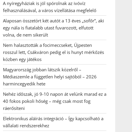
A nyíregyháziak is jól spórolnak az ivóvíz
felhasználásával, a város vízellátása megfelelő
Alaposan összetört két autót a 13 éves „sofőr”, aki
egy nála is fiatalabb utast fuvarozott, elfutott
volna, de nem sikerült
Nem halasztották a focimeccseket, Újpesten
rosszul lett, Csákváron pedig el is hunyt mérkőzés
közben egy játékos
Magyarország jobban látszik közelről –
Médiaszemle a független helyi sajtóból – 2026
harmincegyedik hete
Nehéz időszak, jó 9-10 napon át velünk marad ez a
40 fokos pokoli hőség – még csak most fog
ráerősíteni
Elektronikus aláírás integráció – Így kapcsolható a
vállalati rendszerekhez