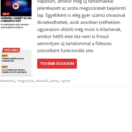
napokon, amikor még új tartalmakkal
jelentkezett az azóta megszűnését bejelentő
lap. Egyébként is elég gyér számú olvasóval
dicsekedhettek, azok azonban (vélhetően
ugyanazon okból) még most is kitartanak,
amikor hétfő este óta nem is frissül
semmilyen új tartalommal a fideszes
szócsőként funkcionáló site.
TOVÁBB OLVASOM
,
,
,
,
diaworks
megszűnt
olvasók
pénz
ripost