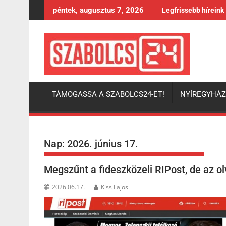
Skip
péntek, augusztus 7, 2026
Legfrissebb híreink
to
content
TÁMOGASSA A SZABOLCS24-ET!
NYÍREGYHÁ
Nap:
2026. június 17.
Megszűnt a fideszközeli RIPost, de az o
2026.06.17.
Kiss Lajos