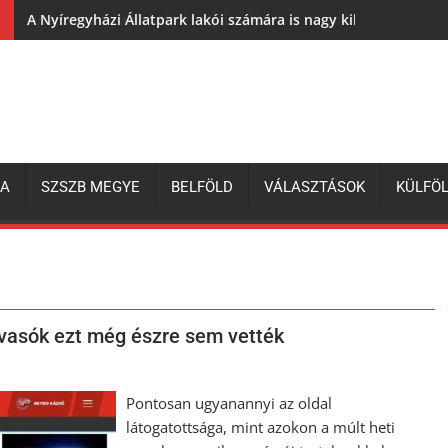
A Nyíregyházi Állatpark lakói számára is nagy kihívás az elh
ZA
SZSZB MEGYE
BELFÖLD
VÁLASZTÁSOK
KÜLFÖ
lvasók ezt még észre sem vették
Pontosan ugyanannyi az oldal
látogatottsága, mint azokon a múlt heti