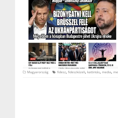
,
,
,
,
Magyarország
fidesz
fideszközeli
kattintás
media
me