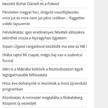
beszóló Bohár Dánielt és a Fideszt
Pénztelen megyei foci, dráguló vasútfejlesztés:
mire jut és mire nem jut pénz vidéken – független
vidéki lapszemle
Felsőoktatás: igen eredményes felvételi időszakra
tekinthet vissza a Nyíregyházi Egyetem
Szpari–Újpest rangadóval kezdődik ma este az NB I
Hiába rajtol 86 csapat, mégis baj van a szabolcsi
focival
Idén is a Mátrába költözik a fesztiválszezon egyik
legizgalmasabb felhozatala
Húsz éve dohányzók is leszoktak a most újrainduló
programban
Közoktatás: A miniszter megtalálta a Klebelsberg
Központ új vezetőjét