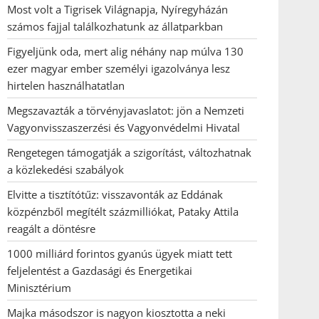
Most volt a Tigrisek Világnapja, Nyíregyházán
számos fajjal találkozhatunk az állatparkban
Figyeljünk oda, mert alig néhány nap múlva 130
ezer magyar ember személyi igazolványa lesz
hirtelen használhatatlan
Megszavazták a törvényjavaslatot: jön a Nemzeti
Vagyonvisszaszerzési és Vagyonvédelmi Hivatal
Rengetegen támogatják a szigorítást, változhatnak
a közlekedési szabályok
Elvitte a tisztítótűz: visszavonták az Eddának
közpénzből megítélt százmilliókat, Pataky Attila
reagált a döntésre
1000 milliárd forintos gyanús ügyek miatt tett
feljelentést a Gazdasági és Energetikai
Minisztérium
Majka másodszor is nagyon kiosztotta a neki