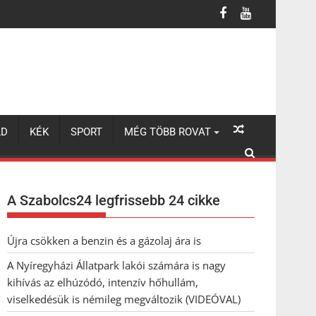
úzódó, intenzív hőhullám, viselkedésük is némileg megváltozik (VI
LD
KÉK
SPORT
MÉG TÖBB ROVAT
A Szabolcs24 legfrissebb 24 cikke
Újra csökken a benzin és a gázolaj ára is
A Nyíregyházi Állatpark lakói számára is nagy
kihívás az elhúzódó, intenzív hőhullám,
viselkedésük is némileg megváltozik (VIDEÓVAL)