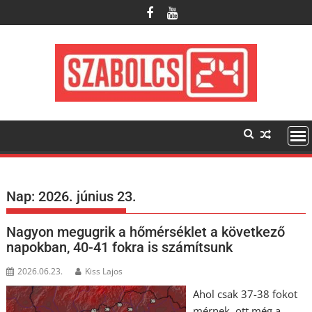
Skip
to
content
Nap:
2026. június 23.
Nagyon megugrik a hőmérséklet a következő
napokban, 40-41 fokra is számítsunk
2026.06.23.
Kiss Lajos
Ahol csak 37-38 fokot
mérnek, ott még a