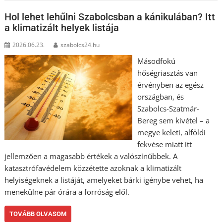
Hol lehet lehűlni Szabolcsban a kánikulában? Itt
a klimatizált helyek listája
2026.06.23.
szabolcs24.hu
Másodfokú
hőségriasztás van
érvényben az egész
országban, és
Szabolcs-Szatmár-
Bereg sem kivétel – a
megye keleti, alföldi
fekvése miatt itt
jellemzően a magasabb értékek a valószínűbbek. A
katasztrófavédelem közzétette azoknak a klimatizált
helyiségeknek a listáját, amelyeket bárki igénybe vehet, ha
menekülne pár órára a forróság elől.
TOVÁBB OLVASOM