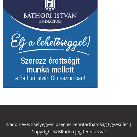
Kiadó neve: Esélyegyenlőség és Fenntarthatóság Egyesület |
Copyright © Minden jog fenntartva!