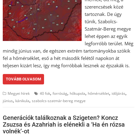
szerencsések közé
tartoznak. De úgy
tűnik, Szabolcs-
Szatmár-Bereg megye
lehet éppen az egyik
legforróbb terület. Még
mindig június van, de egészen extrém tartományokba szökik
fel a hőmérséklet, eső a hét második felétől napokon át
teljesen kizárt lesz, így még forróbbak lesznek az éjszakák is.
TOVÁBB OLVASOM
,
,
,
,
,
Megyei hírek
40 fok
forróság
hőkupola
hőmérséklet
időjárás
,
,
június
kánikula
szabolcs-szatmár-bereg megye
Generációk találkoznak a Szigeten? Koncz
Zsuzsa és Azahriah is elénekli a ‘Ha én rózsa
volnék’-ot