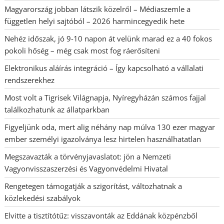
Magyarország jobban látszik közelről – Médiaszemle a
független helyi sajtóból – 2026 harmincegyedik hete
Nehéz időszak, jó 9-10 napon át velünk marad ez a 40 fokos
pokoli hőség – még csak most fog ráerősíteni
Elektronikus aláírás integráció – Így kapcsolható a vállalati
rendszerekhez
Most volt a Tigrisek Világnapja, Nyíregyházán számos fajjal
találkozhatunk az állatparkban
Figyeljünk oda, mert alig néhány nap múlva 130 ezer magyar
ember személyi igazolványa lesz hirtelen használhatatlan
Megszavazták a törvényjavaslatot: jön a Nemzeti
Vagyonvisszaszerzési és Vagyonvédelmi Hivatal
Rengetegen támogatják a szigorítást, változhatnak a
közlekedési szabályok
Elvitte a tisztítótűz: visszavonták az Eddának közpénzből