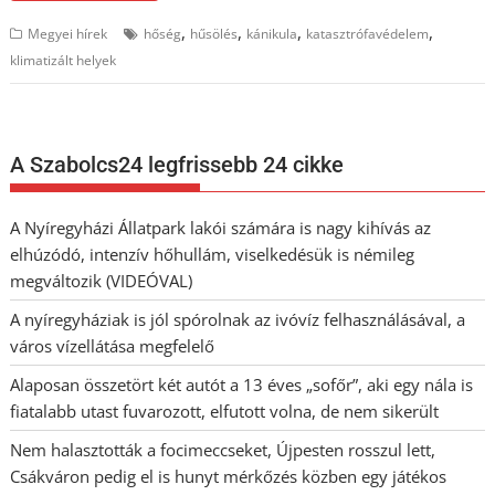
,
,
,
,
Megyei hírek
hőség
hűsölés
kánikula
katasztrófavédelem
klimatizált helyek
A Szabolcs24 legfrissebb 24 cikke
A Nyíregyházi Állatpark lakói számára is nagy kihívás az
elhúzódó, intenzív hőhullám, viselkedésük is némileg
megváltozik (VIDEÓVAL)
A nyíregyháziak is jól spórolnak az ivóvíz felhasználásával, a
város vízellátása megfelelő
Alaposan összetört két autót a 13 éves „sofőr”, aki egy nála is
fiatalabb utast fuvarozott, elfutott volna, de nem sikerült
Nem halasztották a focimeccseket, Újpesten rosszul lett,
Csákváron pedig el is hunyt mérkőzés közben egy játékos