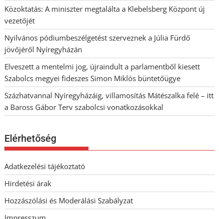
Közoktatás: A miniszter megtalálta a Klebelsberg Központ új
vezetőjét
Nyilvános pódiumbeszélgetést szerveznek a Júlia Fürdő
jövőjéről Nyíregyházán
Elveszett a mentelmi jog, újraindult a parlamentből kiesett
Szabolcs megyei fideszes Simon Miklós büntetőügye
Százhatvannal Nyíregyházáig, villamosítás Mátészalka felé – itt
a Baross Gábor Terv szabolcsi vonatkozásokkal
Elérhetőség
Adatkezelési tájékoztató
Hirdetési árak
Hozzászólási és Moderálási Szabályzat
Impresszum