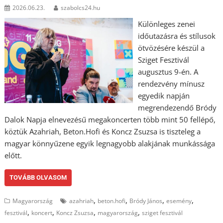
2026.06.23.
szabolcs24.hu
Különleges zenei
időutazásra és stílusok
ötvözésére készül a
Sziget Fesztivál
augusztus 9-én. A
rendezvény mínusz
egyedik napján
megrendezendő Bródy
Dalok Napja elnevezésű megakoncerten több mint 50 fellépő,
köztük Azahriah, Beton.Hofi és Koncz Zsuzsa is tiszteleg a
magyar könnyűzene egyik legnagyobb alakjának munkássága
előtt.
TOVÁBB OLVASOM
,
,
,
,
Magyarország
azahriah
beton.hofi
Bródy János
esemény
,
,
,
,
fesztivál
koncert
Koncz Zsuzsa
magyarország
sziget fesztivál