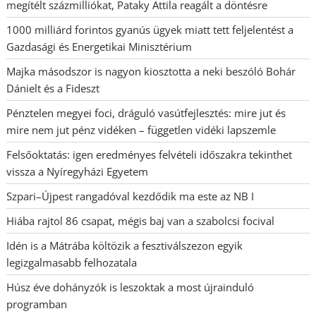
megítélt százmilliókat, Pataky Attila reagált a döntésre
1000 milliárd forintos gyanús ügyek miatt tett feljelentést a
Gazdasági és Energetikai Minisztérium
Majka másodszor is nagyon kiosztotta a neki beszóló Bohár
Dánielt és a Fideszt
Pénztelen megyei foci, dráguló vasútfejlesztés: mire jut és
mire nem jut pénz vidéken – független vidéki lapszemle
Felsőoktatás: igen eredményes felvételi időszakra tekinthet
vissza a Nyíregyházi Egyetem
Szpari–Újpest rangadóval kezdődik ma este az NB I
Hiába rajtol 86 csapat, mégis baj van a szabolcsi focival
Idén is a Mátrába költözik a fesztiválszezon egyik
legizgalmasabb felhozatala
Húsz éve dohányzók is leszoktak a most újrainduló
programban