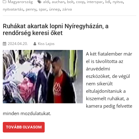
,
,
,
,
,
,
,
Magyarország
aldi
auchan
bolt
coop
interspar
lidl
nyitva
,
,
,
,
nyitvatartás
penny
spar
ünnep
zárva
Ruhákat akartak lopni Nyíregyházán, a
rendőrség keresi őket
2024.04.20.
Kiss Lajos
A két fiatalember már
el is távolította az
áruvédelmi
eszközöket, de végül
nem sikerült
eltulajdonítaniuk a
kiszemelt ruhákat, a
kamera pedig felvette
minden mozdulatukat.
TOVÁBB OLVASOM