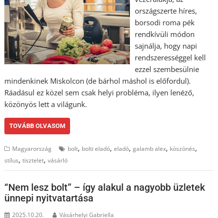
országszerte híres,
borsodi roma pék
rendkívüli módon
sajnálja, hogy napi
rendszerességgel kell
ezzel szembesülnie
mindenkinek Miskolcon (de bárhol máshol is előfordul).
Ráadásul ez közel sem csak helyi probléma, ilyen lenéző,
közönyös lett a világunk.
TOVÁBB OLVASOM
,
,
,
,
,
Magyarország
bolt
bolti eladó
eladó
galamb alex
köszönés
,
,
stílus
tisztelet
vásárló
“Nem lesz bolt” – így alakul a nagyobb üzletek
ünnepi nyitvatartása
2025.10.20.
Vásárhelyi Gabriella