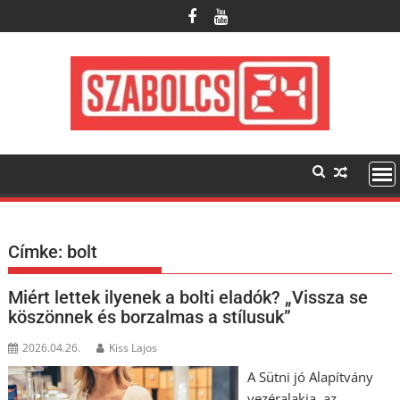
Skip
to
content
Címke:
bolt
Miért lettek ilyenek a bolti eladók? „Vissza se
köszönnek és borzalmas a stílusuk”
2026.04.26.
Kiss Lajos
A Sütni jó Alapítvány
vezéralakja, az