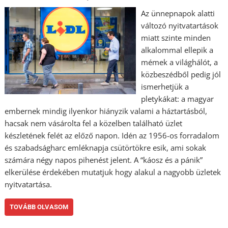
Az ünnepnapok alatti
változó nyitvatartások
miatt szinte minden
alkalommal ellepik a
mémek a világhálót, a
közbeszédből pedig jól
ismerhetjük a
pletykákat: a magyar
embernek mindig ilyenkor hiányzik valami a háztartásból,
hacsak nem vásárolta fel a közelben található üzlet
készletének felét az előző napon. Idén az 1956-os forradalom
és szabadságharc emléknapja csütörtökre esik, ami sokak
számára négy napos pihenést jelent. A “káosz és a pánik”
elkerülése érdekében mutatjuk hogy alakul a nagyobb üzletek
nyitvatartása.
TOVÁBB OLVASOM