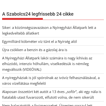
navigáció
A Szabolcs24 legfrissebb 24 cikke
Siker: a közönségszavazáson a Nyíregyházi Állatpark lett a
legkedveltebb állatkert
Egymilliárd köbméter víz tűnt el a Nyírség alól
Újra csökken a benzin és a gázolaj ára is
A Nyíregyházi Állatpark lakói számára is nagy kihívás az
elhúzódó, intenzív hőhullám, viselkedésük is némileg
megváltozik (VIDEÓVAL)
A nyíregyháziak is jól spórolnak az ivóvíz felhasználásával, a
város vízellátása megfelelő
Alaposan összetört két autót a 13 éves „sofőr”, aki egy nála is
fiatalabb utast fuvarozott, elfutott volna, de nem sikerült
Nem halasztották a focimeccseket, Újpesten rosszul lett,