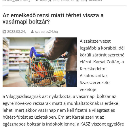
Az emelkedő rezsi miatt térhet vissza a
vasárnapi boltzár?
2022.08.24.
szabolcs24.hu
A szakszervezet
legalább a korábbi, dél
körüli zárórát szeretné
elérni. Karsai Zoltán, a
Kereskedelmi
Alkalmazottak
Szakszervezete
vezetője
a Világgazdaságnak azt nyilatkozta, a vasárnapi boltzár az
egyre növekvő rezsiárak miatt a munkáltatóknak is érdeke
lehet, mert akkor vasárnap nem kell fizetni a világítást és
hűtést-fűtést az üzletekben. Emiatt Karsai szerint az
egésznapos boltzár is indokolt lenne, a KASZ viszont egyelőre