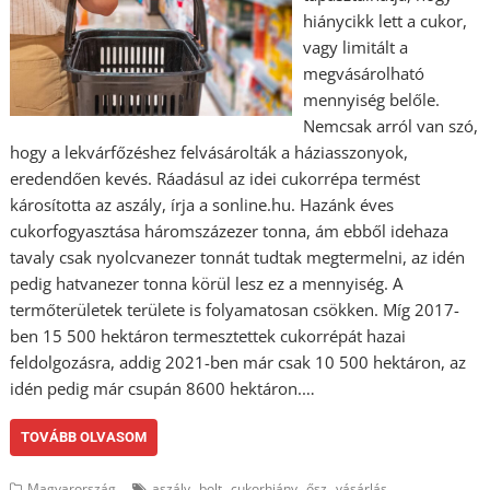
hiánycikk lett a cukor,
vagy limitált a
megvásárolható
mennyiség belőle.
Nemcsak arról van szó,
hogy a lekvárfőzéshez felvásárolták a háziasszonyok,
eredendően kevés. Ráadásul az idei cukorrépa termést
károsította az aszály, írja a sonline.hu. Hazánk éves
cukorfogyasztása háromszázezer tonna, ám ebből idehaza
tavaly csak nyolcvanezer tonnát tudtak megtermelni, az idén
pedig hatvanezer tonna körül lesz ez a mennyiség. A
termőterületek területe is folyamatosan csökken. Míg 2017-
ben 15 500 hektáron termesztettek cukorrépát hazai
feldolgozásra, addig 2021-ben már csak 10 500 hektáron, az
idén pedig már csupán 8600 hektáron.…
TOVÁBB OLVASOM
,
,
,
,
Magyarország
aszály
bolt
cukorhiány
ősz
vásárlás