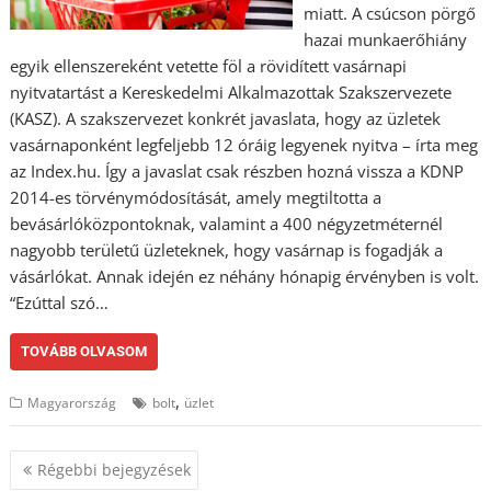
miatt. A csúcson pörgő
hazai munkaerőhiány
egyik ellenszereként vetette föl a rövidített vasárnapi
nyitvatartást a Kereskedelmi Alkalmazottak Szakszervezete
(KASZ). A szakszervezet konkrét javaslata, hogy az üzletek
vasárnaponként legfeljebb 12 óráig legyenek nyitva – írta meg
az Index.hu. Így a javaslat csak részben hozná vissza a KDNP
2014-es törvénymódosítását, amely megtiltotta a
bevásárlóközpontoknak, valamint a 400 négyzetméternél
nagyobb területű üzleteknek, hogy vasárnap is fogadják a
vásárlókat. Annak idején ez néhány hónapig érvényben is volt.
“Ezúttal szó…
TOVÁBB OLVASOM
,
Magyarország
bolt
üzlet
Bejegyzés
Régebbi bejegyzések