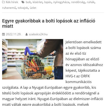
,
,
,
,
,
,
Kék hírek
bolt
kísérlet
lopás
nyíregyháza
rendőrség
ruhák
,
,
ruhanemű
tolvajok
üzlet
Egyre gyakoribbak a bolti lopások az infláció
miatt
2022.11.29.
szabolcs24.hu
Jelentősen emelkedett
a bolti lopások száma
az év első tíz
hónapjában az előző
év azonos időszakához
képest, tájékoztatta a
HVG-t az ORFK
kommunikációs
szolgálata. A lap a Nyugat-Európában egyre gyakoribb, kis
tételű bolti lopások apropóján érdeklődött a rendőrségnél a
magyar helyzet iránt. Nyugat-Európában az élelmiszer-infláció
miatt váltak egyre gyakoribbá a bolti lopások, melyek