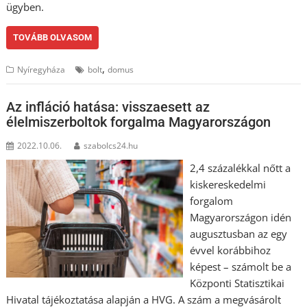
ügyben.
TOVÁBB OLVASOM
,
Nyíregyháza
bolt
domus
Az infláció hatása: visszaesett az
élelmiszerboltok forgalma Magyarországon
2022.10.06.
szabolcs24.hu
2,4 százalékkal nőtt a
kiskereskedelmi
forgalom
Magyarországon idén
augusztusban az egy
évvel korábbihoz
képest – számolt be a
Központi Statisztikai
Hivatal tájékoztatása alapján a HVG. A szám a megvásárolt