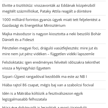
Elvitte a tisztítótűz: visszavonták az Eddának közpénzből
megítélt százmilliókat, Pataky Attila reagált a döntésre
1000 milliárd forintos gyanús ügyek miatt tett feljelentést a
Gazdasági és Energetikai Minisztérium
Majka másodszor is nagyon kiosztotta a neki beszóló Bohár
Dánielt és a Fideszt
Pénztelen megyei foci, dráguló vasútfejlesztés: mire jut és
mire nem jut pénz vidéken – független vidéki lapszemle
Felsőoktatás: igen eredményes felvételi időszakra tekinthet
vissza a Nyíregyházi Egyetem
Szpari–Újpest rangadóval kezdődik ma este az NB I
Hiába rajtol 86 csapat, mégis baj van a szabolcsi focival
Idén is a Mátrába költözik a fesztiválszezon egyik
legizgalmasabb felhozatala
Húsz éve dohányzók is leszoktak a most újrainduló