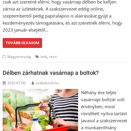
csak azt szeretné elérni, hogy vasárnap délben be kelljen
zárnia az üzleteknek. A szakszervezet eddig online,
szeptembertől pedig papíralapon is aláírásokat gyűjt a
kezdeményezés támogatására, és azt szeretnék elérni, hogy
2023 január elsejétől…
TOVÁBB OLVASOM
,
Magyarország
bolt
rezsi
Délben zárhatnak vasárnap a boltok?
2022.07.06.
szabolcs24.hu
Néhány éve teljes
vasárnapi boltzár volt
érvényben, most
rövidített nyitva tartást
javasol a szakszervezet
a munkaerőhiány