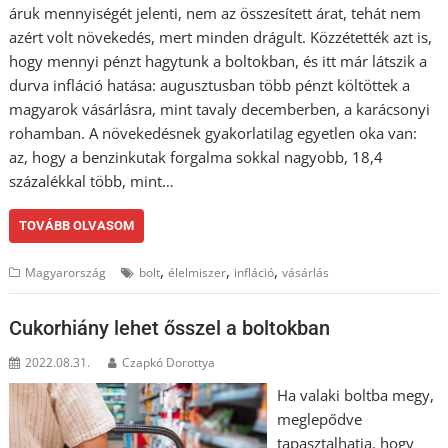
áruk mennyiségét jelenti, nem az összesített árat, tehát nem
azért volt növekedés, mert minden drágult. Közzétették azt is,
hogy mennyi pénzt hagytunk a boltokban, és itt már látszik a
durva infláció hatása: augusztusban több pénzt költöttek a
magyarok vásárlásra, mint tavaly decemberben, a karácsonyi
rohamban. A növekedésnek gyakorlatilag egyetlen oka van:
az, hogy a benzinkutak forgalma sokkal nagyobb, 18,4
százalékkal több, mint…
TOVÁBB OLVASOM
,
,
,
Magyarország
bolt
élelmiszer
infláció
vásárlás
Cukorhiány lehet ősszel a boltokban
2022.08.31.
Czapkó Dorottya
Ha valaki boltba megy,
meglepődve
tapasztalhatja, hogy