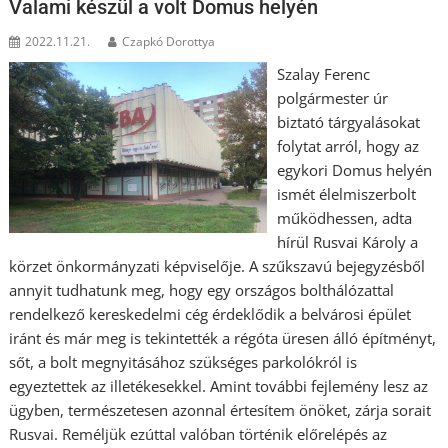
Valami készül a volt Domus helyén
2022.11.21.
Czapkó Dorottya
Szalay Ferenc
polgármester úr
biztató tárgyalásokat
folytat arról, hogy az
egykori Domus helyén
ismét élelmiszerbolt
működhessen, adta
hírül Rusvai Károly a
körzet önkormányzati képviselője. A szűkszavú bejegyzésből
annyit tudhatunk meg, hogy egy országos bolthálózattal
rendelkező kereskedelmi cég érdeklődik a belvárosi épület
iránt és már meg is tekintették a régóta üresen álló építményt,
sőt, a bolt megnyitásához szükséges parkolókról is
egyeztettek az illetékesekkel. Amint további fejlemény lesz az
ügyben, természetesen azonnal értesítem önöket, zárja sorait
Rusvai. Reméljük ezúttal valóban történik előrelépés az