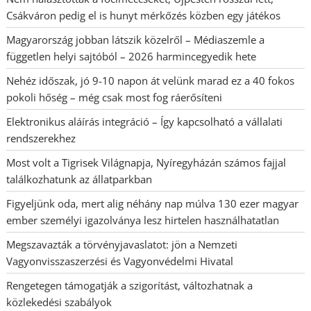
Csákváron pedig el is hunyt mérkőzés közben egy játékos
Magyarország jobban látszik közelről – Médiaszemle a
független helyi sajtóból – 2026 harmincegyedik hete
Nehéz időszak, jó 9-10 napon át velünk marad ez a 40 fokos
pokoli hőség – még csak most fog ráerősíteni
Elektronikus aláírás integráció – Így kapcsolható a vállalati
rendszerekhez
Most volt a Tigrisek Világnapja, Nyíregyházán számos fajjal
találkozhatunk az állatparkban
Figyeljünk oda, mert alig néhány nap múlva 130 ezer magyar
ember személyi igazolványa lesz hirtelen használhatatlan
Megszavazták a törvényjavaslatot: jön a Nemzeti
Vagyonvisszaszerzési és Vagyonvédelmi Hivatal
Rengetegen támogatják a szigorítást, változhatnak a
közlekedési szabályok