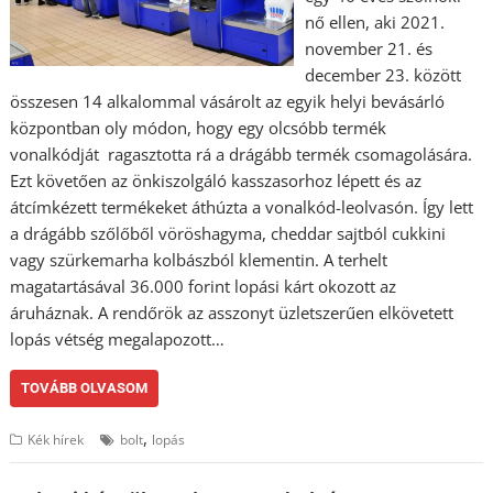
nő ellen, aki 2021.
november 21. és
december 23. között
összesen 14 alkalommal vásárolt az egyik helyi bevásárló
központban oly módon, hogy egy olcsóbb termék
vonalkódját ragasztotta rá a drágább termék csomagolására.
Ezt követően az önkiszolgáló kasszasorhoz lépett és az
átcímkézett termékeket áthúzta a vonalkód-leolvasón. Így lett
a drágább szőlőből vöröshagyma, cheddar sajtból cukkini
vagy szürkemarha kolbászból klementin. A terhelt
magatartásával 36.000 forint lopási kárt okozott az
áruháznak. A rendőrök az asszonyt üzletszerűen elkövetett
lopás vétség megalapozott…
TOVÁBB OLVASOM
,
Kék hírek
bolt
lopás