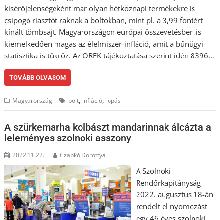
kísérőjelenségeként már olyan hétköznapi termékekre is
csipogó riasztót raknak a boltokban, mint pl. a 3,99 fontért
kínált tömbsajt. Magyarországon európai összevetésben is
kiemelkedően magas az élelmiszer-infláció, amit a bűnügyi
statisztika is tükröz. Az ORFK tájékoztatása szerint idén 8396…
TOVÁBB OLVASOM
,
,
Magyarország
bolt
infláció
lopás
A szürkemarha kolbászt mandarinnak álcázta a
leleményes szolnoki asszony
2022.11.22.
Czapkó Dorottya
A Szolnoki
Rendőrkapitányság
2022. augusztus 18-án
rendelt el nyomozást
egy 46 éves szolnoki