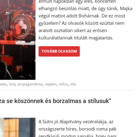
elmúlt napokban egy éles, koncerten
elhangzó beszólás miatt, de úgy tűnik, Majka
végül mattot adott Bohárnak. De ez most
győzelem? Az olvasók között ezúttal nem
aratott osztatlan sikert az erősen
kulturálatlannak titulált magatartás.
TOVÁBB OLVASOM
,
,
,
,
,
ajka
ózd
propagandista
rapper
stílus
vita
ssza se köszönnek és borzalmas a stílusuk”
A Sütni jó Alapítvány vezéralakja, az
országszerte híres, borsodi roma pék
rendkívüli módon sajnálja, hogy napi