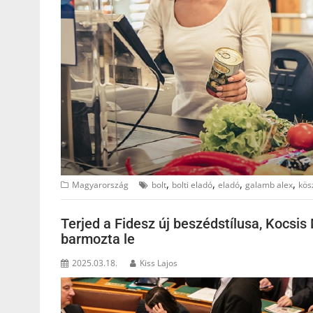
,
,
,
,
Magyarország
bolt
bolti eladó
eladó
galamb alex
kös
Terjed a Fidesz új beszédstílusa, Kocsi
barmozta le
2025.03.18.
Kiss Lajos