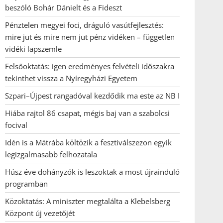
beszóló Bohár Dánielt és a Fideszt
Pénztelen megyei foci, dráguló vasútfejlesztés:
mire jut és mire nem jut pénz vidéken – független
vidéki lapszemle
Felsőoktatás: igen eredményes felvételi időszakra
tekinthet vissza a Nyíregyházi Egyetem
Szpari–Újpest rangadóval kezdődik ma este az NB I
Hiába rajtol 86 csapat, mégis baj van a szabolcsi
focival
Idén is a Mátrába költözik a fesztiválszezon egyik
legizgalmasabb felhozatala
Húsz éve dohányzók is leszoktak a most újrainduló
programban
Közoktatás: A miniszter megtalálta a Klebelsberg
Központ új vezetőjét