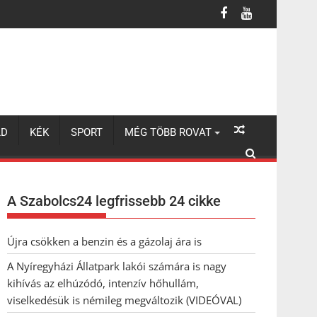
lhúzódó, intenzív hőhullám, viselkedésük is némileg megváltozik 
LD
KÉK
SPORT
MÉG TÖBB ROVAT
A Szabolcs24 legfrissebb 24 cikke
Újra csökken a benzin és a gázolaj ára is
A Nyíregyházi Állatpark lakói számára is nagy
kihívás az elhúzódó, intenzív hőhullám,
viselkedésük is némileg megváltozik (VIDEÓVAL)