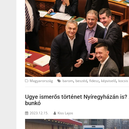
,
,
,
,
Magyarország
barom
beszéd
fidesz
képviselő
kocsis
Ugye ismerős történet Nyíregyházán is?
bunkó
2023.12.15.
Kiss Lajos