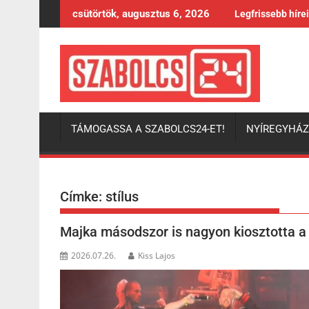
Skip
csütörtök, augusztus 6, 2026
Legfrissebb híre
to
content
TÁMOGASSA A SZABOLCS24-ET!
NYÍREGYHÁ
Címke:
stílus
Majka másodszor is nagyon kiosztotta a 
2026.07.26.
Kiss Lajos