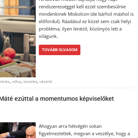
rendszerességgel kell ezzel szembesülnie
mindenkinek Miskolcon (de bárhol máshol is
előfordul). Ráadásul ez közel sem csak helyi
probléma, ilyen lenéző, közönyös lett a
világunk.
TOVÁBB OLVASOM
,
,
,
zönés
stílus
tisztelet
vásárló
s Máté ezúttal a momentumos képviselőket
Ahogyan arra hétvégén sokan
figyelmeztettek, megvan a veszélye, hogy a