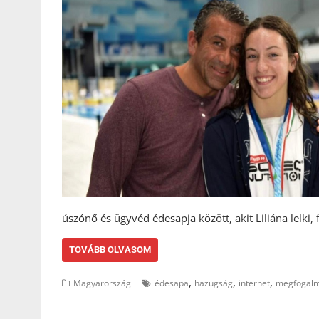
úszónő és ügyvéd édesapja között, akit Liliána lelki, f
TOVÁBB OLVASOM
,
,
,
Magyarország
édesapa
hazugság
internet
megfogal