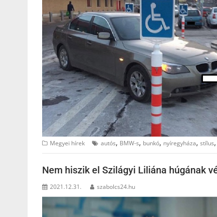
,
,
,
,
Megyei hírek
autós
BMW-s
bunkó
nyíregyháza
stílus
Nem hiszik el Szilágyi Liliána húgának 
2021.12.31.
szabolcs24.hu