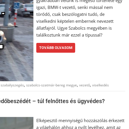
gyakrabban velünk is megeső története egy
igazi, BMW-t vezető, senki mással nem
törődő, csak beszólogatni tudó, de
viselkedni képtelen embernek nevezett
állatfajról. Ugye Szabolcs megyében is
találkoztunk már ezzel a típussal?
TOVÁBB OLVASOM
,
,
,
,
szabályszegés
szabolcs-szatmár-bereg megye
vezető
viselkedés
védőbeszédét – túl felnőttes és ügyvédes?
Elképesztő mennyiségű hozzászólás érkezett
a világhálón ahhoz a nyílt levélhez, amit az