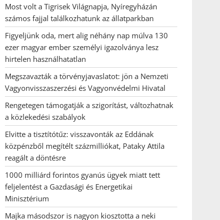
Most volt a Tigrisek Világnapja, Nyíregyházán
számos fajjal találkozhatunk az állatparkban
Figyeljünk oda, mert alig néhány nap múlva 130
ezer magyar ember személyi igazolványa lesz
hirtelen használhatatlan
Megszavazták a törvényjavaslatot: jön a Nemzeti
Vagyonvisszaszerzési és Vagyonvédelmi Hivatal
Rengetegen támogatják a szigorítást, változhatnak
a közlekedési szabályok
Elvitte a tisztítótűz: visszavonták az Eddának
közpénzből megítélt százmilliókat, Pataky Attila
reagált a döntésre
1000 milliárd forintos gyanús ügyek miatt tett
feljelentést a Gazdasági és Energetikai
Minisztérium
Majka másodszor is nagyon kiosztotta a neki