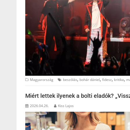
,
,
,
,
Magyarország
beszólás
bohár dániel
fidesz
kritika
m
Miért lettek ilyenek a bolti eladók? „Vi
2026.04.26.
Kiss Lajos