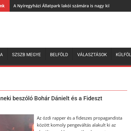
A Nyíregyházi Állatpark lakói számára is nagy kihívás az e
ink
ZA
SZSZB MEGYE
BELFÖLD
VÁLASZTÁSOK
KÜLFÖ
neki beszóló Bohár Dánielt és a Fideszt
Az ózdi rapper és a fideszes propagandista
között komoly pengeváltás alakult ki az