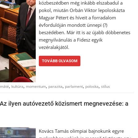
közbeszédben még inkább elszabadul a
pokol, miután Orbán Viktor lepoloskázta
Magyar Pétert és híveit a forradalom
évfordulóján mondott ünnepi (?)
beszédében. Már itt is az újabb döbbenetes
megnyilvánulás a Fidesz egyik
vezéralakjától.
TOVÁBB OLVASOM
,
,
,
,
,
,
 máté
kultúra
momentum
parazita
parlament
poloska
stílus
 Az ilyen autóvezető közismert megnevezése: a
Kovács Tamás olimpiai bajnokunk egyre