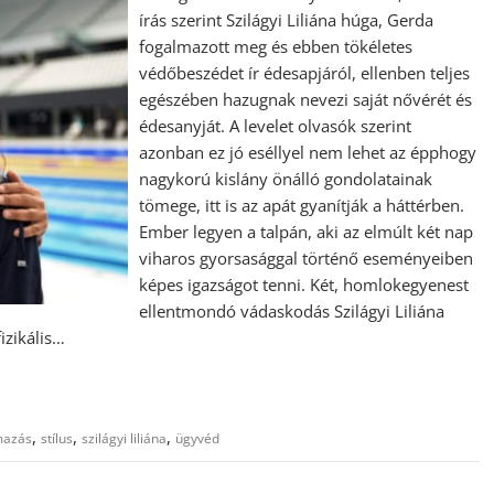
írás szerint Szilágyi Liliána húga, Gerda
fogalmazott meg és ebben tökéletes
védőbeszédet ír édesapjáról, ellenben teljes
egészében hazugnak nevezi saját nővérét és
édesanyját. A levelet olvasók szerint
azonban ez jó eséllyel nem lehet az épphogy
nagykorú kislány önálló gondolatainak
tömege, itt is az apát gyanítják a háttérben.
Ember legyen a talpán, aki az elmúlt két nap
viharos gyorsasággal történő eseményeiben
képes igazságot tenni. Két, homlokegyenest
ellentmondó vádaskodás Szilágyi Liliána
izikális…
,
,
,
mazás
stílus
szilágyi liliána
ügyvéd