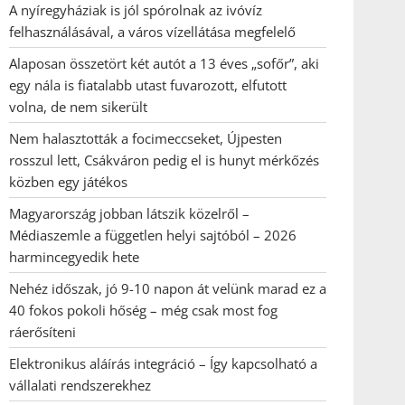
A nyíregyháziak is jól spórolnak az ivóvíz
felhasználásával, a város vízellátása megfelelő
Alaposan összetört két autót a 13 éves „sofőr”, aki
egy nála is fiatalabb utast fuvarozott, elfutott
volna, de nem sikerült
Nem halasztották a focimeccseket, Újpesten
rosszul lett, Csákváron pedig el is hunyt mérkőzés
közben egy játékos
Magyarország jobban látszik közelről –
Médiaszemle a független helyi sajtóból – 2026
harmincegyedik hete
Nehéz időszak, jó 9-10 napon át velünk marad ez a
40 fokos pokoli hőség – még csak most fog
ráerősíteni
Elektronikus aláírás integráció – Így kapcsolható a
vállalati rendszerekhez