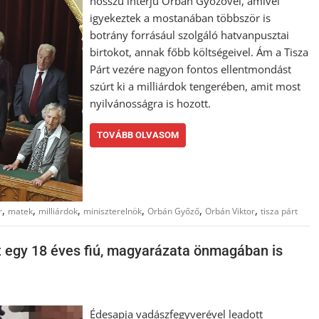
hosszú interjú Orbán Győzővel, amivel
igyekeztek a mostanában többször is
botrány forrásául szolgáló hatvanpusztai
birtokot, annak főbb költségeivel. Ám a Tisza
Párt vezére nagyon fontos ellentmondást
szúrt ki a milliárdok tengerében, amit most
nyilvánosságra is hozott.
TOVÁBB OLVASOM
,
,
,
,
,
,
r
matek
milliárdok
miniszterelnök
Orbán Győző
Orbán Viktor
tisza párt
át egy 18 éves fiú, magyarázata önmagában is
Édesapja vadászfegyverével leadott