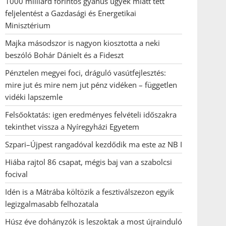
1000 milliárd forintos gyanús ügyek miatt tett
feljelentést a Gazdasági és Energetikai
Minisztérium
Majka másodszor is nagyon kiosztotta a neki
beszóló Bohár Dánielt és a Fideszt
Pénztelen megyei foci, dráguló vasútfejlesztés:
mire jut és mire nem jut pénz vidéken – független
vidéki lapszemle
Felsőoktatás: igen eredményes felvételi időszakra
tekinthet vissza a Nyíregyházi Egyetem
Szpari–Újpest rangadóval kezdődik ma este az NB I
Hiába rajtol 86 csapat, mégis baj van a szabolcsi
focival
Idén is a Mátrába költözik a fesztiválszezon egyik
legizgalmasabb felhozatala
Húsz éve dohányzók is leszoktak a most újrainduló