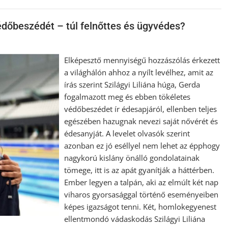
védőbeszédét – túl felnőttes és ügyvédes?
Elképesztő mennyiségű hozzászólás érkezett
a világhálón ahhoz a nyílt levélhez, amit az
írás szerint Szilágyi Liliána húga, Gerda
fogalmazott meg és ebben tökéletes
védőbeszédet ír édesapjáról, ellenben teljes
egészében hazugnak nevezi saját nővérét és
édesanyját. A levelet olvasók szerint
azonban ez jó eséllyel nem lehet az épphogy
nagykorú kislány önálló gondolatainak
tömege, itt is az apát gyanítják a háttérben.
Ember legyen a talpán, aki az elmúlt két nap
viharos gyorsasággal történő eseményeiben
képes igazságot tenni. Két, homlokegyenest
ellentmondó vádaskodás Szilágyi Liliána