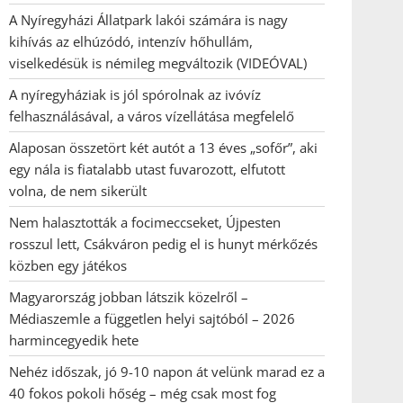
A Nyíregyházi Állatpark lakói számára is nagy
kihívás az elhúzódó, intenzív hőhullám,
viselkedésük is némileg megváltozik (VIDEÓVAL)
A nyíregyháziak is jól spórolnak az ivóvíz
felhasználásával, a város vízellátása megfelelő
Alaposan összetört két autót a 13 éves „sofőr”, aki
egy nála is fiatalabb utast fuvarozott, elfutott
volna, de nem sikerült
Nem halasztották a focimeccseket, Újpesten
rosszul lett, Csákváron pedig el is hunyt mérkőzés
közben egy játékos
Magyarország jobban látszik közelről –
Médiaszemle a független helyi sajtóból – 2026
harmincegyedik hete
Nehéz időszak, jó 9-10 napon át velünk marad ez a
40 fokos pokoli hőség – még csak most fog