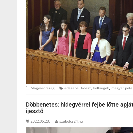
,
,
,
Magyarország
édesapa
fidesz
költségek
magyar péte
Döbbenetes: hidegvérrel fejbe lőtte apj
ijesztő
2022.05.23.
szabolcs24.hu