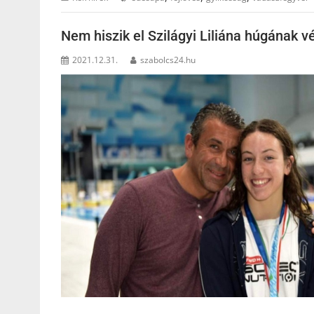
Nem hiszik el Szilágyi Liliána húgának 
2021.12.31.
szabolcs24.hu