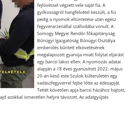
fejlövéssel végzett vele saját fia. A
gyilkosságról hangfelvétel készült, a fiú
pedig a nyomok eltüntetése után egész
fegyverarzenállal szállodába vonult. A
Somogy Megyei Rendőr-főkapitányság
Bűnügyi Igazgatóság Bűnügyi Osztálya
emberölés bűntett elkövetésének
megalapozott gyanúja miatt folytat eljárást
egy barcsi lakos ellen. A nyomozás adatai
alapján a 18 éves gyanúsított 2022. május
20-án késő este Szulok külterületén egy
vadászfegyverrel fejbe lőtte az édesapját.
Tettét követően apja barcsi házához hajtott,
ajd azokkal ismeretlen helyre távozott. Az adatgyűjtés