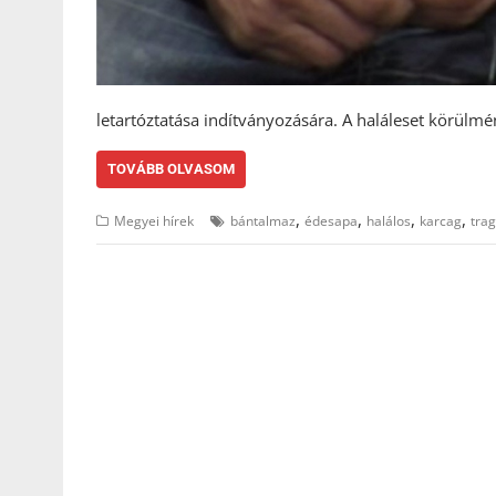
letartóztatása indítványozására. A haláleset körülmé
TOVÁBB OLVASOM
,
,
,
,
Megyei hírek
bántalmaz
édesapa
halálos
karcag
tra