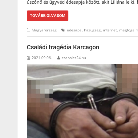
úszónő és ügyvéd édesapja között, akit Liliána lelki, f
TOVÁBB OLVASOM
,
,
,
Magyarország
édesapa
hazugság
internet
megfogal
Családi tragédia Karcagon
2021.09.06.
szabolcs24.hu