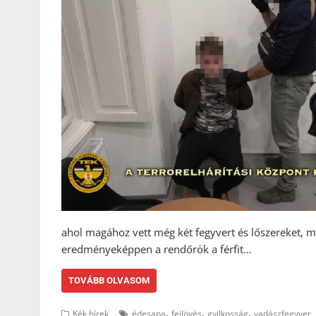
ahol magához vett még két fegyvert és lőszereket, m
eredményeképpen a rendőrök a férfit…
TOVÁBB OLVASOM
,
,
,
Kék hírek
édesapa
fejlövés
gyilkosság
vadászfegyver