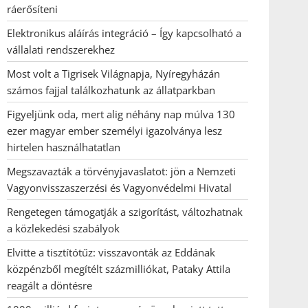
ráerősíteni
Elektronikus aláírás integráció – Így kapcsolható a
vállalati rendszerekhez
Most volt a Tigrisek Világnapja, Nyíregyházán
számos fajjal találkozhatunk az állatparkban
Figyeljünk oda, mert alig néhány nap múlva 130
ezer magyar ember személyi igazolványa lesz
hirtelen használhatatlan
Megszavazták a törvényjavaslatot: jön a Nemzeti
Vagyonvisszaszerzési és Vagyonvédelmi Hivatal
Rengetegen támogatják a szigorítást, változhatnak
a közlekedési szabályok
Elvitte a tisztítótűz: visszavonták az Eddának
közpénzből megítélt százmilliókat, Pataky Attila
reagált a döntésre