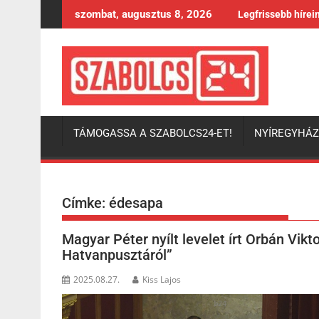
Skip
szombat, augusztus 8, 2026
Legfrissebb hírei
to
content
TÁMOGASSA A SZABOLCS24-ET!
NYÍREGYHÁ
Címke:
édesapa
Magyar Péter nyílt levelet írt Orbán Vik
Hatvanpusztáról”
2025.08.27.
Kiss Lajos