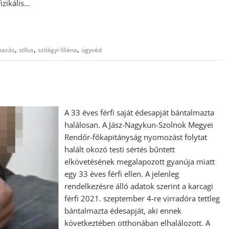
izikális…
,
,
,
mazás
stílus
szilágyi liliána
ügyvéd
A 33 éves férfi saját édesapját bántalmazta
halálosan. A Jász-Nagykun-Szolnok Megyei
Rendőr-főkapitányság nyomozást folytat
halált okozó testi sértés bűntett
elkövetésének megalapozott gyanúja miatt
egy 33 éves férfi ellen. A jelenleg
rendelkezésre álló adatok szerint a karcagi
férfi 2021. szeptember 4-re virradóra tettleg
bántalmazta édesapját, aki ennek
következtében otthonában elhalálozott. A