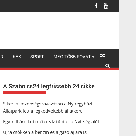
LD
KÉK
SPORT
MÉG TÖBB ROVAT
A Szabolcs24 legfrissebb 24 cikke
Siker: a közönségszavazáson a Nyíregyházi
Állatpark lett a legkedveltebb állatkert
Egymilliárd köbméter víz tűnt el a Nyírség alól
Újra csökken a benzin és a gázolaj ára is