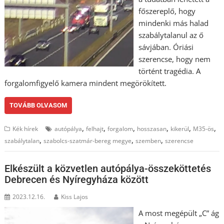
főszereplő, hogy
mindenki más halad
szabálytalanul az ő
sávjában. Óriási
szerencse, hogy nem
történt tragédia. A
forgalomfigyelő kamera mindent megörökített.
TOVÁBB OLVASOM
,
,
,
,
,
,
Kék hírek
autópálya
felhajt
forgalom
hosszasan
kikerül
M35-ös
,
,
,
szabálytalan
szabolcs-szatmár-bereg megye
szemben
szerencse
Elkészült a közvetlen autópálya-összeköttetés
Debrecen és Nyíregyháza között
2023.12.16.
Kiss Lajos
A most megépült „C” ág