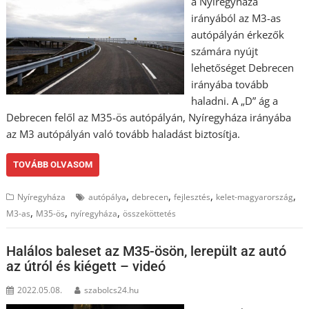
a Nyíregyháza
irányából az M3-as
autópályán érkezők
számára nyújt
lehetőséget Debrecen
irányába tovább
haladni. A „D” ág a
Debrecen felől az M35-ös autópályán, Nyíregyháza irányába
az M3 autópályán való tovább haladást biztosítja.
TOVÁBB OLVASOM
,
,
,
,
Nyíregyháza
autópálya
debrecen
fejlesztés
kelet-magyarország
,
,
,
M3-as
M35-ös
nyíregyháza
összeköttetés
Halálos baleset az M35-ösön, lerepült az autó
az útról és kiégett – videó
2022.05.08.
szabolcs24.hu