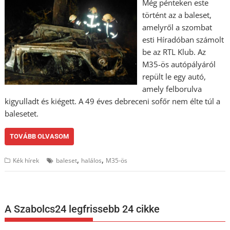
Még pénteken este
történt az a baleset,
amelyről a szombat
esti Híradóban számolt
be az RTL Klub. Az
M35-ös autópályáról
repült le egy autó,
amely felborulva
kigyulladt és kiégett. A 49 éves debreceni sofőr nem élte túl a
balesetet.
TOVÁBB OLVASOM
,
,
Kék hírek
baleset
halálos
M35-ös
A Szabolcs24 legfrissebb 24 cikke