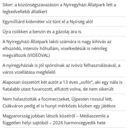
Siker: a közönségszavazáson a Nyíregyházi Állatpark lett a
legkedveltebb állatkert
Egymilliárd köbméter víz tűnt el a Nyírség alól
Újra csökken a benzin és a gázolaj ára is
A Nyíregyházi Állatpark lakói számára is nagy kihívás az
elhúzódó, intenzív hőhullám, viselkedésük is némileg
megváltozik (VIDEÓVAL)
A nyíregyháziak is jól spórolnak az ivóvíz felhasználásával, a
város vízellátása megfelelő
Alaposan összetört két autót a 13 éves „sofőr”, aki egy nála is
fiatalabb utast fuvarozott, elfutott volna, de nem sikerült
Nem halasztották a focimeccseket, Újpesten rosszul lett,
Csákváron pedig el is hunyt mérkőzés közben egy játékos
Magyarország jobban látszik közelről – Médiaszemle a
független helyi sajtóból – 2026 harmincegyedik hete