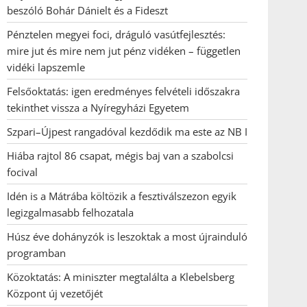
beszóló Bohár Dánielt és a Fideszt
Pénztelen megyei foci, dráguló vasútfejlesztés:
mire jut és mire nem jut pénz vidéken – független
vidéki lapszemle
Felsőoktatás: igen eredményes felvételi időszakra
tekinthet vissza a Nyíregyházi Egyetem
Szpari–Újpest rangadóval kezdődik ma este az NB I
Hiába rajtol 86 csapat, mégis baj van a szabolcsi
focival
Idén is a Mátrába költözik a fesztiválszezon egyik
legizgalmasabb felhozatala
Húsz éve dohányzók is leszoktak a most újrainduló
programban
Közoktatás: A miniszter megtalálta a Klebelsberg
Központ új vezetőjét