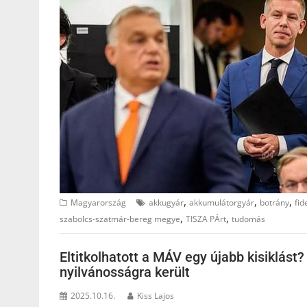
,
,
,
Magyarország
akkugyár
akkumulátorgyár
botrány
fid
,
,
szabolcs-szatmár-bereg megye
TISZA PÁrt
tudomás
Eltitkolhatott a MÁV egy újabb kisiklást
nyilvánosságra került
2025.10.16.
Kiss Lajos