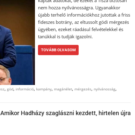
kaptak adatokat, de ezeket a Tisza biztosan
nem hozza nyilvánosságra. Ugyanakkor
újabb terhelő információkhoz jutottak a friss
fideszes botrány, az eltussolt gödi mérgezés
ügyében, ezeket ráadásul felvételekkel és
tanúkkal is tudják igazolni.
TOVÁBB OLVASOM
,
,
,
,
,
,
,
esz
göd
információ
kampány
magánélet
mérgezés
nyilvánosság
? Amikor Hadházy szaglászni kezdett, hirtelen újra