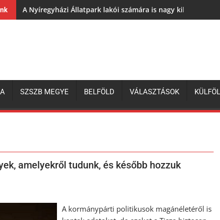
A Nyíregyházi Állatpark lakói számára is nagy kihívás az e
ink
ZA
SZSZB MEGYE
BELFÖLD
VÁLASZTÁSOK
KÜLFÖ
yek, amelyekről tudunk, és később hozzuk
A kormánypárti politikusok magánéletéről is