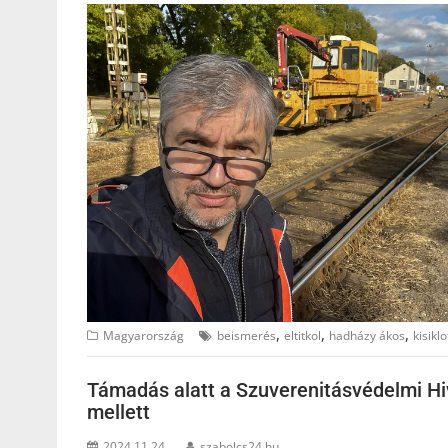
,
,
,
Magyarország
beismerés
eltitkol
hadházy ákos
kisiklo
Támadás alatt a Szuverenitásvédelmi Hivat
mellett
2024.11.24.
szabolcs24.hu