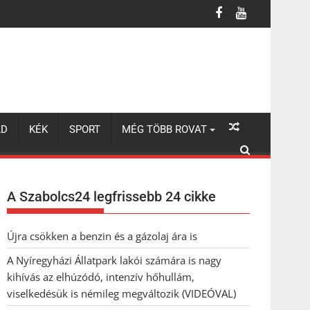
lhúzódó, intenzív hőhullám, viselkedésük is némileg megváltozik 
LD
KÉK
SPORT
MÉG TÖBB ROVAT
A Szabolcs24 legfrissebb 24 cikke
Újra csökken a benzin és a gázolaj ára is
A Nyíregyházi Állatpark lakói számára is nagy
kihívás az elhúzódó, intenzív hőhullám,
viselkedésük is némileg megváltozik (VIDEÓVAL)