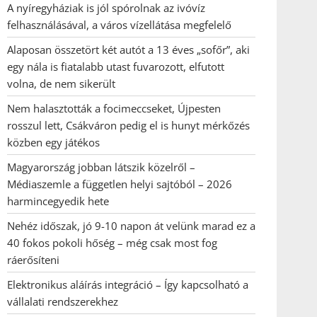
A nyíregyháziak is jól spórolnak az ivóvíz
felhasználásával, a város vízellátása megfelelő
Alaposan összetört két autót a 13 éves „sofőr”, aki
egy nála is fiatalabb utast fuvarozott, elfutott
volna, de nem sikerült
Nem halasztották a focimeccseket, Újpesten
rosszul lett, Csákváron pedig el is hunyt mérkőzés
közben egy játékos
Magyarország jobban látszik közelről –
Médiaszemle a független helyi sajtóból – 2026
harmincegyedik hete
Nehéz időszak, jó 9-10 napon át velünk marad ez a
40 fokos pokoli hőség – még csak most fog
ráerősíteni
Elektronikus aláírás integráció – Így kapcsolható a
vállalati rendszerekhez