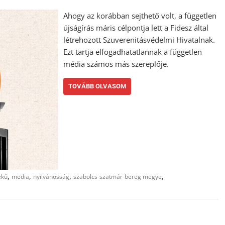
Ahogy az korábban sejthető volt, a független
újságírás máris célpontja lett a Fidesz által
létrehozott Szuverenitásvédelmi Hivatalnak.
Ezt tartja elfogadhatatlannak a független
média számos más szereplője.
TOVÁBB OLVASOM
,
,
,
,
ekű
media
nyilvánosság
szabolcs-szatmár-bereg megye