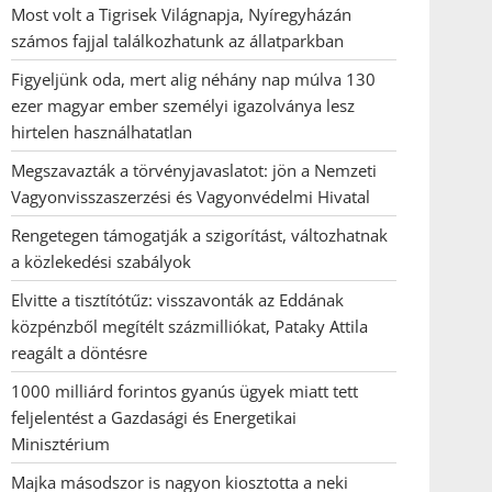
Most volt a Tigrisek Világnapja, Nyíregyházán
számos fajjal találkozhatunk az állatparkban
Figyeljünk oda, mert alig néhány nap múlva 130
ezer magyar ember személyi igazolványa lesz
hirtelen használhatatlan
Megszavazták a törvényjavaslatot: jön a Nemzeti
Vagyonvisszaszerzési és Vagyonvédelmi Hivatal
Rengetegen támogatják a szigorítást, változhatnak
a közlekedési szabályok
Elvitte a tisztítótűz: visszavonták az Eddának
közpénzből megítélt százmilliókat, Pataky Attila
reagált a döntésre
1000 milliárd forintos gyanús ügyek miatt tett
feljelentést a Gazdasági és Energetikai
Minisztérium
Majka másodszor is nagyon kiosztotta a neki