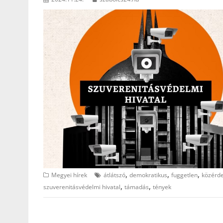
,
,
,
Megyei hírek
átlátszó
demokratikus
fuggetlen
közérd
,
,
szuverenitásvédelmi hivatal
támadás
tények