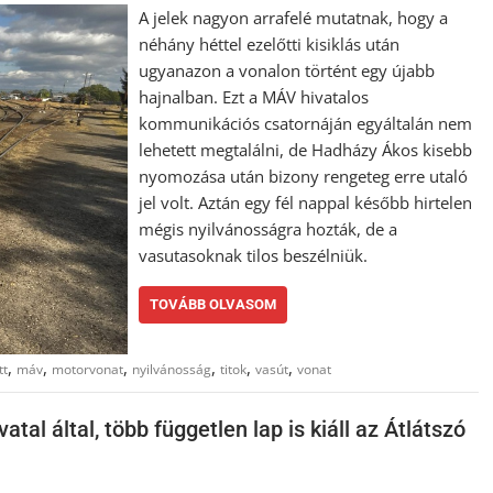
A jelek nagyon arrafelé mutatnak, hogy a
néhány héttel ezelőtti kisiklás után
ugyanazon a vonalon történt egy újabb
hajnalban. Ezt a MÁV hivatalos
kommunikációs csatornáján egyáltalán nem
lehetett megtalálni, de Hadházy Ákos kisebb
nyomozása után bizony rengeteg erre utaló
jel volt. Aztán egy fél nappal később hirtelen
mégis nyilvánosságra hozták, de a
vasutasoknak tilos beszélniük.
TOVÁBB OLVASOM
,
,
,
,
,
,
tt
máv
motorvonat
nyilvánosság
titok
vasút
vonat
al által, több független lap is kiáll az Átlátszó