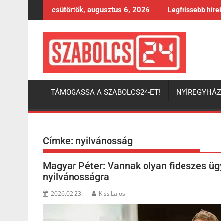
Skip
csütörtök, augusztus 6, 2026
Legfrissebb híre
to
content
TÁMOGASSA A SZABOLCS24-ET!
NYÍREGYHÁ
Címke:
nyilvánosság
Magyar Péter: Vannak olyan fideszes üg
nyilvánosságra
2026.02.23.
Kiss Lajos