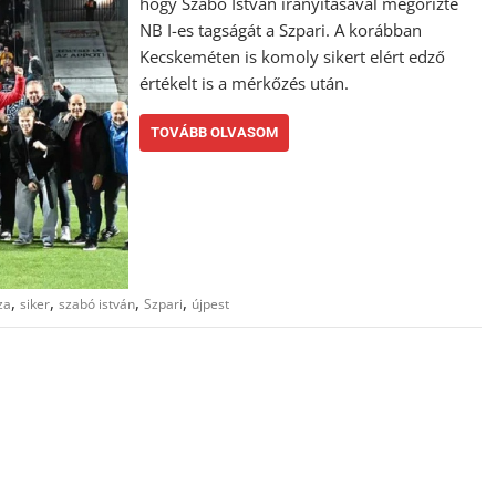
hogy Szabó István irányításával megőrizte
NB I-es tagságát a Szpari. A korábban
Kecskeméten is komoly sikert elért edző
értékelt is a mérkőzés után.
TOVÁBB OLVASOM
,
,
,
,
za
siker
szabó istván
Szpari
újpest