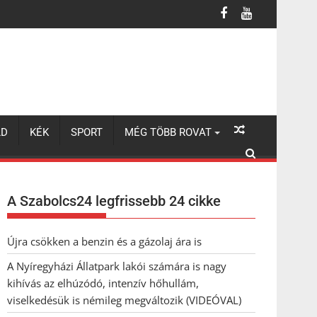
lhúzódó, intenzív hőhullám, viselkedésük is némileg megváltozik 
LD
KÉK
SPORT
MÉG TÖBB ROVAT
A Szabolcs24 legfrissebb 24 cikke
Újra csökken a benzin és a gázolaj ára is
A Nyíregyházi Állatpark lakói számára is nagy
kihívás az elhúzódó, intenzív hőhullám,
viselkedésük is némileg megváltozik (VIDEÓVAL)