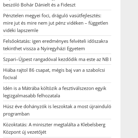
beszóló Bohár Dánielt és a Fideszt
Pénztelen megyei foci, dráguló vasútfejlesztés:
mire jut és mire nem jut pénz vidéken – független
vidéki lapszemle
Felsőoktatás: igen eredményes felvételi időszakra
tekinthet vissza a Nyíregyházi Egyetem
Szpari–Újpest rangadóval kezdődik ma este az NB I
Hiába rajtol 86 csapat, mégis baj van a szabolcsi
focival
Idén is a Mátrába költözik a fesztiválszezon egyik
legizgalmasabb felhozatala
Húsz éve dohányzók is leszoktak a most újrainduló
programban
Közoktatás: A miniszter megtalálta a Klebelsberg
Központ új vezetőjét