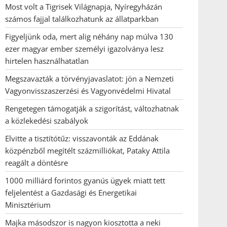
Most volt a Tigrisek Világnapja, Nyíregyházán
számos fajjal találkozhatunk az állatparkban
Figyeljünk oda, mert alig néhány nap múlva 130
ezer magyar ember személyi igazolványa lesz
hirtelen használhatatlan
Megszavazták a törvényjavaslatot: jön a Nemzeti
Vagyonvisszaszerzési és Vagyonvédelmi Hivatal
Rengetegen támogatják a szigorítást, változhatnak
a közlekedési szabályok
Elvitte a tisztítótűz: visszavonták az Eddának
közpénzből megítélt százmilliókat, Pataky Attila
reagált a döntésre
1000 milliárd forintos gyanús ügyek miatt tett
feljelentést a Gazdasági és Energetikai
Minisztérium
Majka másodszor is nagyon kiosztotta a neki