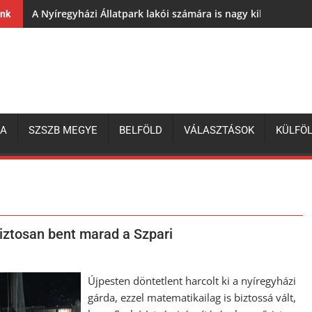
A Nyíregyházi Állatpark lakói számára is nagy kihívás az e
ink
ZA
SZSZB MEGYE
BELFÖLD
VÁLASZTÁSOK
KÜLFÖ
iztosan bent marad a Szpari
Újpesten döntetlent harcolt ki a nyíregyházi
gárda, ezzel matematikailag is biztossá vált,