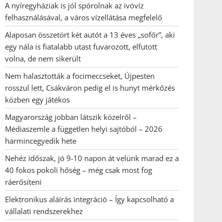
A nyíregyháziak is jól spórolnak az ivóvíz
felhasználásával, a város vízellátása megfelelő
Alaposan összetört két autót a 13 éves „sofőr”, aki
egy nála is fiatalabb utast fuvarozott, elfutott
volna, de nem sikerült
Nem halasztották a focimeccseket, Újpesten
rosszul lett, Csákváron pedig el is hunyt mérkőzés
közben egy játékos
Magyarország jobban látszik közelről –
Médiaszemle a független helyi sajtóból – 2026
harmincegyedik hete
Nehéz időszak, jó 9-10 napon át velünk marad ez a
40 fokos pokoli hőség – még csak most fog
ráerősíteni
Elektronikus aláírás integráció – Így kapcsolható a
vállalati rendszerekhez