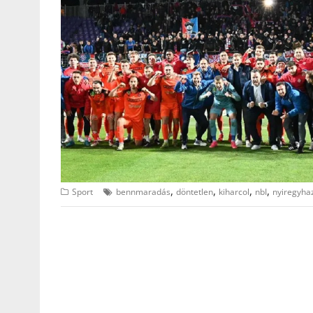
,
,
,
,
Sport
bennmaradás
döntetlen
kiharcol
nbI
nyiregyha