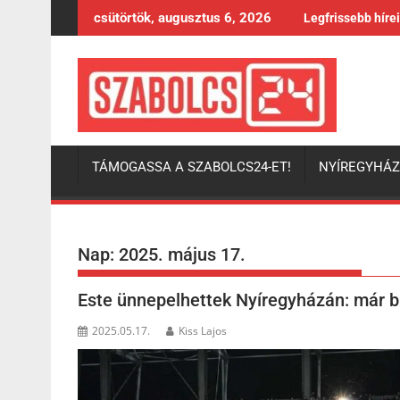
Skip
csütörtök, augusztus 6, 2026
Legfrissebb híre
to
content
TÁMOGASSA A SZABOLCS24-ET!
NYÍREGYHÁ
Nap:
2025. május 17.
Este ünnepelhettek Nyíregyházán: már b
2025.05.17.
Kiss Lajos