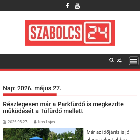
Skip
to
content
Nap:
2026. május 27.
Részlegesen már a Parkfürdő is megkezdte
működését a Tófürdő mellett
2026.05.27.
Kiss Lajos
Már az időjárás is jó
alapot jelent ahhoz,