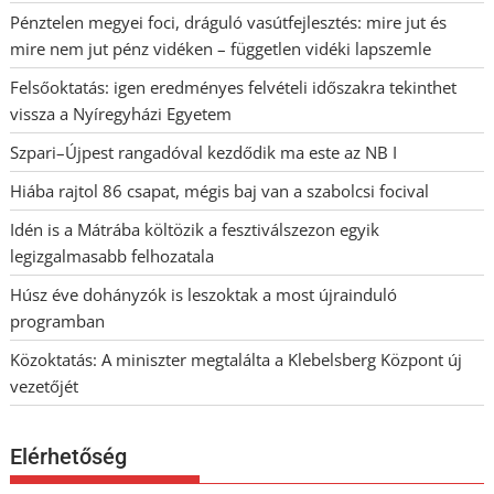
Pénztelen megyei foci, dráguló vasútfejlesztés: mire jut és
mire nem jut pénz vidéken – független vidéki lapszemle
Felsőoktatás: igen eredményes felvételi időszakra tekinthet
vissza a Nyíregyházi Egyetem
Szpari–Újpest rangadóval kezdődik ma este az NB I
Hiába rajtol 86 csapat, mégis baj van a szabolcsi focival
Idén is a Mátrába költözik a fesztiválszezon egyik
legizgalmasabb felhozatala
Húsz éve dohányzók is leszoktak a most újrainduló
programban
Közoktatás: A miniszter megtalálta a Klebelsberg Központ új
vezetőjét
Elérhetőség