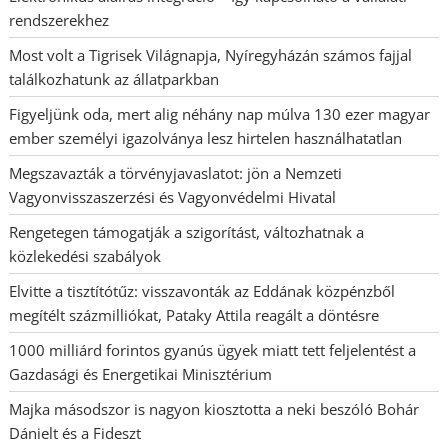
rendszerekhez
Most volt a Tigrisek Világnapja, Nyíregyházán számos fajjal
találkozhatunk az állatparkban
Figyeljünk oda, mert alig néhány nap múlva 130 ezer magyar
ember személyi igazolványa lesz hirtelen használhatatlan
Megszavazták a törvényjavaslatot: jön a Nemzeti
Vagyonvisszaszerzési és Vagyonvédelmi Hivatal
Rengetegen támogatják a szigorítást, változhatnak a
közlekedési szabályok
Elvitte a tisztítótűz: visszavonták az Eddának közpénzből
megítélt százmilliókat, Pataky Attila reagált a döntésre
1000 milliárd forintos gyanús ügyek miatt tett feljelentést a
Gazdasági és Energetikai Minisztérium
Majka másodszor is nagyon kiosztotta a neki beszóló Bohár
Dánielt és a Fideszt