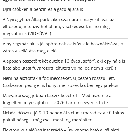
Újra csökken a benzin és a gázolaj ára is
A Nyíregyházi Állatpark lakói számára is nagy kihívás az
elhúzódó, intenzív hőhullám, viselkedésük is némileg
megváltozik (VIDEÓVAL)
A nyíregyháziak is jól spórolnak az ivóvíz felhasználásával, a
város vízellátása megfelelő
Alaposan összetört két autót a 13 éves „sofőr”, aki egy nála is
fiatalabb utast fuvarozott, elfutott volna, de nem sikerült
Nem halasztották a focimeccseket, Újpesten rosszul lett,
Csákváron pedig el is hunyt mérkőzés közben egy játékos
Magyarország jobban látszik közelről – Médiaszemle a
független helyi sajtóból – 2026 harmincegyedik hete
Nehéz időszak, jó 9-10 napon át velünk marad ez a 40 fokos
pokoli hőség – még csak most fog ráerősíteni
Elektronikus aláírás integráció – Így kapcsolható a vállalati