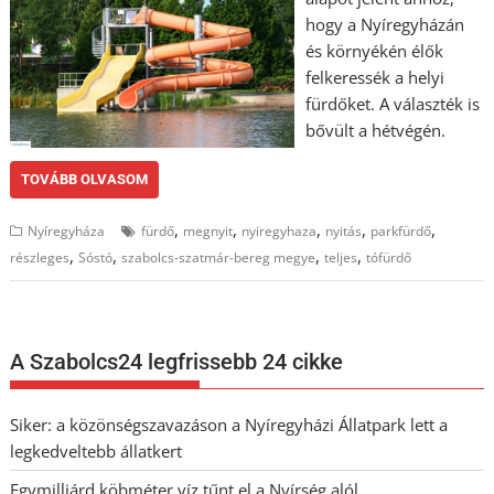
hogy a Nyíregyházán
és környékén élők
felkeressék a helyi
fürdőket. A választék is
bővült a hétvégén.
TOVÁBB OLVASOM
,
,
,
,
,
Nyíregyháza
fürdő
megnyit
nyiregyhaza
nyitás
parkfürdő
,
,
,
,
részleges
Sóstó
szabolcs-szatmár-bereg megye
teljes
tófürdő
A Szabolcs24 legfrissebb 24 cikke
Siker: a közönségszavazáson a Nyíregyházi Állatpark lett a
legkedveltebb állatkert
Egymilliárd köbméter víz tűnt el a Nyírség alól