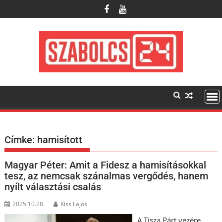
Skip
to
content
Címke:
hamisított
Magyar Péter: Amit a Fidesz a hamisításokkal
tesz, az nemcsak szánalmas vergődés, hanem
nyílt választási csalás
2025.10.28.
Kiss Lajos
A Tisza Párt vezére