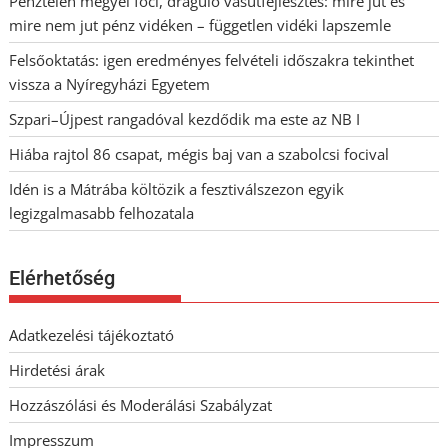
Pénztelen megyei foci, dráguló vasútfejlesztés: mire jut és
mire nem jut pénz vidéken – független vidéki lapszemle
Felsőoktatás: igen eredményes felvételi időszakra tekinthet
vissza a Nyíregyházi Egyetem
Szpari–Újpest rangadóval kezdődik ma este az NB I
Hiába rajtol 86 csapat, mégis baj van a szabolcsi focival
Idén is a Mátrába költözik a fesztiválszezon egyik
legizgalmasabb felhozatala
Elérhetőség
Adatkezelési tájékoztató
Hirdetési árak
Hozzászólási és Moderálási Szabályzat
Impresszum