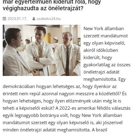
már egyértelműen kiderült róla, hogy
végighazudta az önéletrajzát?
2023.01.17.
szabolcs24.hu
New York államban
szerzett mandátumot
egy olyan képviselő,
akiről időközben
kiderült, hogy
gyakorlatilag az összes
önéletrajzi adatát
meghamisította. Egy
demokráciában hogyan lehetséges az, hogy ilyenkor az
érintett nem repül azonnal nagyon messzire a közélettől? És
hogyan lehetséges, hogy ilyen előzmények után még le is
teheti a képviselői esküt? A 2022-es amerikai félidős választás
egyik legnagyobb botránya volt, hogy New York államban
mandátumot szerzett egy olyan képviselő is, aki jószerivel
minden önéletrajzi adatát meghamisította. A brazil