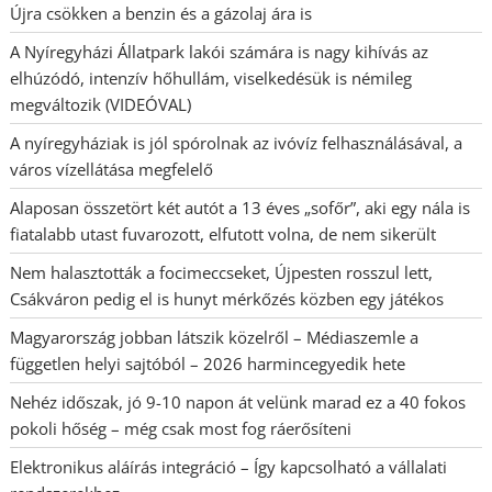
Újra csökken a benzin és a gázolaj ára is
A Nyíregyházi Állatpark lakói számára is nagy kihívás az
elhúzódó, intenzív hőhullám, viselkedésük is némileg
megváltozik (VIDEÓVAL)
A nyíregyháziak is jól spórolnak az ivóvíz felhasználásával, a
város vízellátása megfelelő
Alaposan összetört két autót a 13 éves „sofőr”, aki egy nála is
fiatalabb utast fuvarozott, elfutott volna, de nem sikerült
Nem halasztották a focimeccseket, Újpesten rosszul lett,
Csákváron pedig el is hunyt mérkőzés közben egy játékos
Magyarország jobban látszik közelről – Médiaszemle a
független helyi sajtóból – 2026 harmincegyedik hete
Nehéz időszak, jó 9-10 napon át velünk marad ez a 40 fokos
pokoli hőség – még csak most fog ráerősíteni
Elektronikus aláírás integráció – Így kapcsolható a vállalati