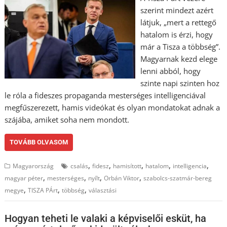
szerint mindezt azért
látjuk, „mert a rettegő
hatalom is érzi, hogy
már a Tisza a többség”.
Magyarnak kezd elege
lenni abból, hogy
szinte napi szinten hoz
le róla a fideszes propaganda mesterséges intelligenciával
megfűszerezett, hamis videókat és olyan mondatokat adnak a
szájába, amiket soha nem mondott.
TOVÁBB OLVASOM
,
,
,
,
,
Magyarország
csalás
fidesz
hamisított
hatalom
intelligencia
,
,
,
,
magyar péter
mesterséges
nyílt
Orbán Viktor
szabolcs-szatmár-bereg
,
,
,
megye
TISZA PÁrt
többség
választási
Hogyan teheti le valaki a képviselői esküt, ha