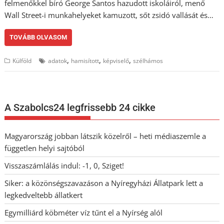
felmenőkkel bíró George Santos hazudott iskoláiról, menő
Wall Street-i munkahelyeket kamuzott, sőt zsidó vallását és…
TOVÁBB OLVASOM
,
,
,
Külföld
adatok
hamisított
képviselő
szélhámos
A Szabolcs24 legfrissebb 24 cikke
Magyarország jobban látszik közelről – heti médiaszemle a
független helyi sajtóból
Visszaszámlálás indul: -1, 0, Sziget!
Siker: a közönségszavazáson a Nyíregyházi Állatpark lett a
legkedveltebb állatkert
Egymilliárd köbméter víz tűnt el a Nyírség alól