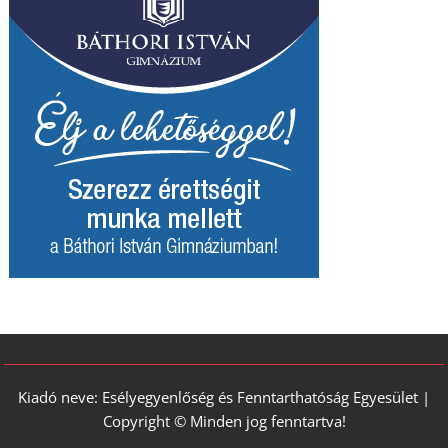
Kiadó neve: Esélyegyenlőség és Fenntarthatóság Egyesület |
Copyright © Minden jog fenntartva!