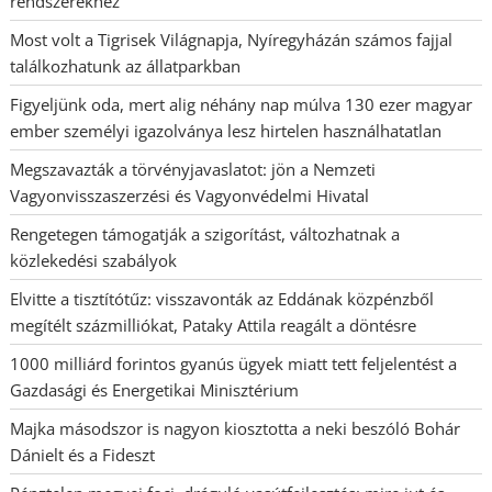
rendszerekhez
Most volt a Tigrisek Világnapja, Nyíregyházán számos fajjal
találkozhatunk az állatparkban
Figyeljünk oda, mert alig néhány nap múlva 130 ezer magyar
ember személyi igazolványa lesz hirtelen használhatatlan
Megszavazták a törvényjavaslatot: jön a Nemzeti
Vagyonvisszaszerzési és Vagyonvédelmi Hivatal
Rengetegen támogatják a szigorítást, változhatnak a
közlekedési szabályok
Elvitte a tisztítótűz: visszavonták az Eddának közpénzből
megítélt százmilliókat, Pataky Attila reagált a döntésre
1000 milliárd forintos gyanús ügyek miatt tett feljelentést a
Gazdasági és Energetikai Minisztérium
Majka másodszor is nagyon kiosztotta a neki beszóló Bohár
Dánielt és a Fideszt