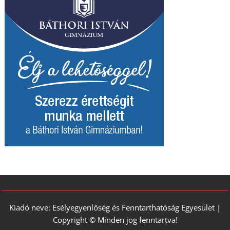
Kiadó neve: Esélyegyenlőség és Fenntarthatóság Egyesület |
Copyright © Minden jog fenntartva!