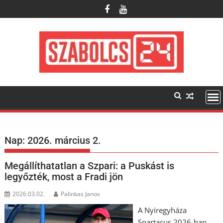
Skip
to
content
Nap:
2026. március 2.
Megállíthatatlan a Szpari: a Puskást is
legyőzték, most a Fradi jön
2026.03.02.
Palinkas Janos
A Nyíregyháza
Spartacus 2026-ban