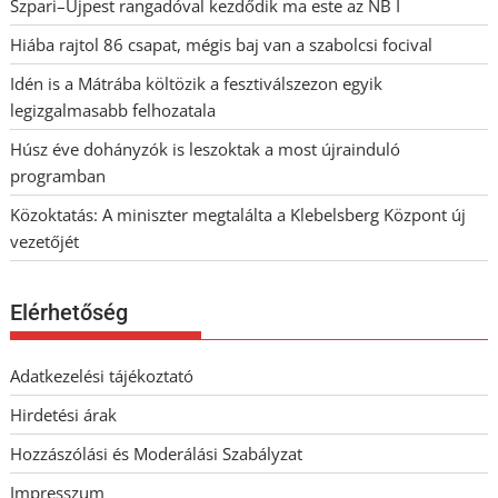
Szpari–Újpest rangadóval kezdődik ma este az NB I
Hiába rajtol 86 csapat, mégis baj van a szabolcsi focival
Idén is a Mátrába költözik a fesztiválszezon egyik
legizgalmasabb felhozatala
Húsz éve dohányzók is leszoktak a most újrainduló
programban
Közoktatás: A miniszter megtalálta a Klebelsberg Központ új
vezetőjét
Elérhetőség
Adatkezelési tájékoztató
Hirdetési árak
Hozzászólási és Moderálási Szabályzat
Impresszum