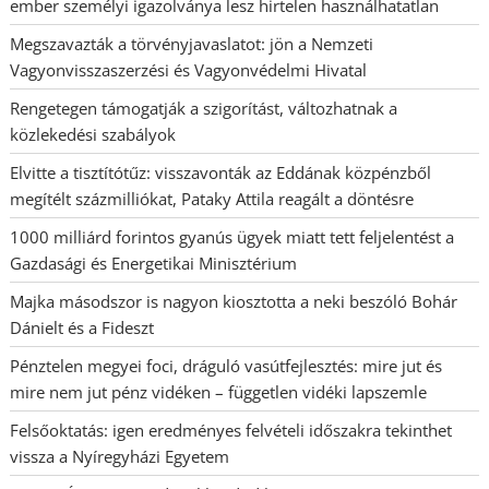
ember személyi igazolványa lesz hirtelen használhatatlan
Megszavazták a törvényjavaslatot: jön a Nemzeti
Vagyonvisszaszerzési és Vagyonvédelmi Hivatal
Rengetegen támogatják a szigorítást, változhatnak a
közlekedési szabályok
Elvitte a tisztítótűz: visszavonták az Eddának közpénzből
megítélt százmilliókat, Pataky Attila reagált a döntésre
1000 milliárd forintos gyanús ügyek miatt tett feljelentést a
Gazdasági és Energetikai Minisztérium
Majka másodszor is nagyon kiosztotta a neki beszóló Bohár
Dánielt és a Fideszt
Pénztelen megyei foci, dráguló vasútfejlesztés: mire jut és
mire nem jut pénz vidéken – független vidéki lapszemle
Felsőoktatás: igen eredményes felvételi időszakra tekinthet
vissza a Nyíregyházi Egyetem