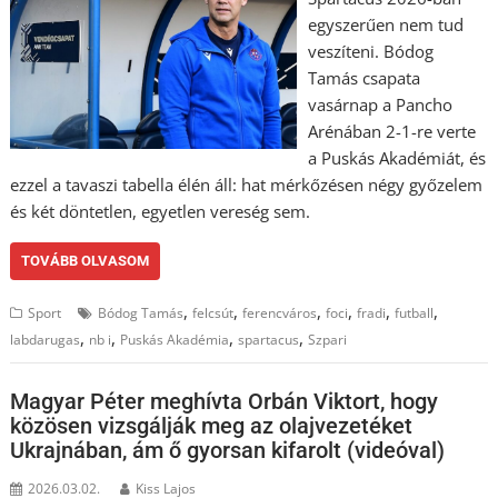
egyszerűen nem tud
veszíteni. Bódog
Tamás csapata
vasárnap a Pancho
Arénában 2-1-re verte
a Puskás Akadémiát, és
ezzel a tavaszi tabella élén áll: hat mérkőzésen négy győzelem
és két döntetlen, egyetlen vereség sem.
TOVÁBB OLVASOM
,
,
,
,
,
,
Sport
Bódog Tamás
felcsút
ferencváros
foci
fradi
futball
,
,
,
,
labdarugas
nb i
Puskás Akadémia
spartacus
Szpari
Magyar Péter meghívta Orbán Viktort, hogy
közösen vizsgálják meg az olajvezetéket
Ukrajnában, ám ő gyorsan kifarolt (videóval)
2026.03.02.
Kiss Lajos