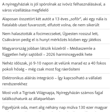
A nyíregyháziak is jól spórolnak az ivóvíz felhasználásával, a
város vízellátása megfelelő
Alaposan összetört két autót a 13 éves „sofőr”, aki egy nála is
fiatalabb utast fuvarozott, elfutott volna, de nem sikerült
Nem halasztották a focimeccseket, Újpesten rosszul lett,
Csákváron pedig el is hunyt mérkőzés közben egy játékos
Magyarország jobban látszik közelről – Médiaszemle a
független helyi sajtóból – 2026 harmincegyedik hete
Nehéz időszak, jó 9-10 napon át velünk marad ez a 40 fokos
pokoli hőség – még csak most fog ráerősíteni
Elektronikus aláírás integráció – Így kapcsolható a vállalati
rendszerekhez
Most volt a Tigrisek Világnapja, Nyíregyházán számos fajjal
találkozhatunk az állatparkban
Figyeljünk oda, mert alig néhány nap múlva 130 ezer magyar