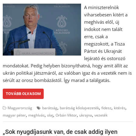
A miniszterelnök
viharsebesen kitért a
meghívás elől, új
indokot nem talált
erre, csak a
megszokott, a Tisza
Pártot és Ukrajnát
lejárató és ostorozó
mondatokat. Pedig helyben bizonyíthatná, hogy amit állít az
ukrán politikai játszmáról, az valóban igaz és a vezeték nem is
sérült az orosz bombázástól. Így marad a találgatás.
TOVÁBB OLVASOM
,
,
,
,
Magyarország
barátság
barátság kőolajvezeték
fidesz
kitérés
,
,
,
,
,
magyar péter
meghívás
olaj
Orbán Viktor
ukrajna
vezeték
„Sok nyugdíjasunk van, de csak addig ilyen