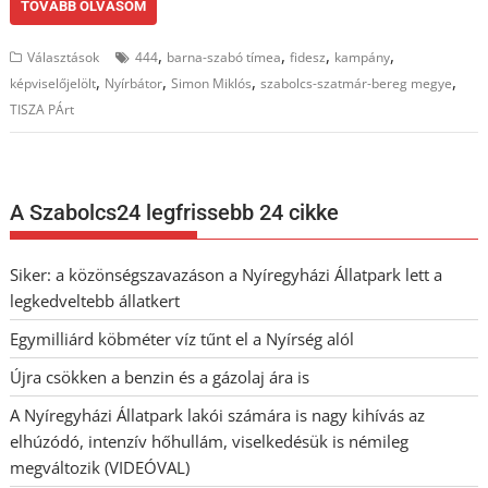
TOVÁBB OLVASOM
,
,
,
,
Választások
444
barna-szabó tímea
fidesz
kampány
,
,
,
,
képviselőjelölt
Nyírbátor
Simon Miklós
szabolcs-szatmár-bereg megye
TISZA PÁrt
A Szabolcs24 legfrissebb 24 cikke
Siker: a közönségszavazáson a Nyíregyházi Állatpark lett a
legkedveltebb állatkert
Egymilliárd köbméter víz tűnt el a Nyírség alól
Újra csökken a benzin és a gázolaj ára is
A Nyíregyházi Állatpark lakói számára is nagy kihívás az
elhúzódó, intenzív hőhullám, viselkedésük is némileg
megváltozik (VIDEÓVAL)