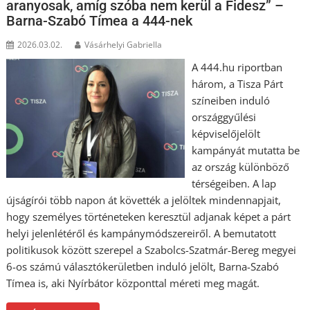
aranyosak, amíg szóba nem kerül a Fidesz” –
Barna-Szabó Tímea a 444-nek
2026.03.02.
Vásárhelyi Gabriella
A 444.hu riportban
három, a Tisza Párt
színeiben induló
országgyűlési
képviselőjelölt
kampányát mutatta be
az ország különböző
térségeiben. A lap
újságírói több napon át követték a jelöltek mindennapjait,
hogy személyes történeteken keresztül adjanak képet a párt
helyi jelenlétéről és kampánymódszereiről. A bemutatott
politikusok között szerepel a Szabolcs-Szatmár-Bereg megyei
6-os számú választókerületben induló jelölt, Barna-Szabó
Tímea is, aki Nyírbátor központtal méreti meg magát.