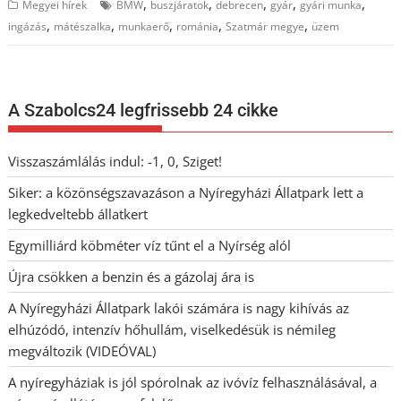
,
,
,
,
,
Megyei hírek
BMW
buszjáratok
debrecen
gyár
gyári munka
,
,
,
,
,
ingázás
mátészalka
munkaerő
románia
Szatmár megye
üzem
A Szabolcs24 legfrissebb 24 cikke
Visszaszámlálás indul: -1, 0, Sziget!
Siker: a közönségszavazáson a Nyíregyházi Állatpark lett a
legkedveltebb állatkert
Egymilliárd köbméter víz tűnt el a Nyírség alól
Újra csökken a benzin és a gázolaj ára is
A Nyíregyházi Állatpark lakói számára is nagy kihívás az
elhúzódó, intenzív hőhullám, viselkedésük is némileg
megváltozik (VIDEÓVAL)
A nyíregyháziak is jól spórolnak az ivóvíz felhasználásával, a