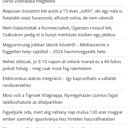
város vízellátása megfelelő
Alaposan összetört két autót a 13 éves „sofőr”, aki egy nála is
fiatalabb utast fuvarozott, elfutott volna, de nem sikerült
Nem halasztották a focimeccseket, Újpesten rosszul lett,
Csákváron pedig el is hunyt mérkőzés közben egy játékos
Magyarország jobban látszik közelről – Médiaszemle a
független helyi sajtóból – 2026 harmincegyedik hete
Nehéz időszak, jó 9-10 napon át velünk marad ez a 40 fokos
pokoli hőség – még csak most fog ráerősíteni
Elektronikus aláírás integráció – Így kapcsolható a vállalati
rendszerekhez
Most volt a Tigrisek Világnapja, Nyíregyházán számos fajjal
találkozhatunk az állatparkban
Figyeljünk oda, mert alig néhány nap múlva 130 ezer magyar
ember személyi igazolványa lesz hirtelen használhatatlan