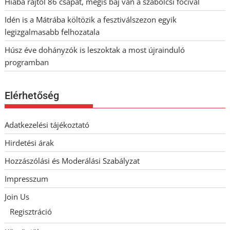
Hiába rajtol 86 csapat, mégis baj van a szabolcsi focival
Idén is a Mátrába költözik a fesztiválszezon egyik
legizgalmasabb felhozatala
Húsz éve dohányzók is leszoktak a most újrainduló
programban
Elérhetőség
Adatkezelési tájékoztató
Hirdetési árak
Hozzászólási és Moderálási Szabályzat
Impresszum
Join Us
Regisztráció