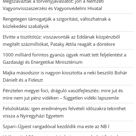
Megszavazták a törvényjavaslatot: jön a Nemzeti
Vagyonvisszaszerzési és Vagyonvédelmi Hivatal
Rengetegen támogatják a szigorítást, változhatnak a
közlekedési szabályok
Elvitte a tisztítótűz: visszavonták az Eddának közpénzből
megítélt százmilliókat, Pataky Attila reagált a döntésre
1000 milliárd forintos gyanús ügyek miatt tett feljelentést a
Gazdasági és Energetikai Minisztérium
Majka másodszor is nagyon kiosztotta a neki beszóló Bohár
Dánielt és a Fideszt
Pénztelen megyei foci, dráguló vasútfejlesztés: mire jut és
mire nem jut pénz vidéken – független vidéki lapszemle
Felsőoktatás: igen eredményes felvételi időszakra tekinthet
vissza a Nyíregyházi Egyetem
Szpari–Újpest rangadóval kezdődik ma este az NB I