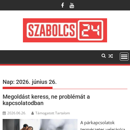
Skip
to
content
Nap:
2026. június 26.
Megoldást keress, ne problémát a
kapcsolatodban
2026.06.26.
Támogatott Tartalom
A párkapcsolatok
természetes velejárója,