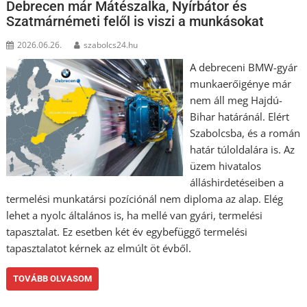
Debrecen már Mátészalka, Nyírbátor és
Szatmárnémeti felől is viszi a munkásokat
2026.06.26.
szabolcs24.hu
A debreceni BMW-gyár
munkaerőigénye már
nem áll meg Hajdú-
Bihar határánál. Elért
Szabolcsba, és a román
határ túloldalára is. Az
üzem hivatalos
álláshirdetéseiben a
termelési munkatársi pozíciónál nem diploma az alap. Elég
lehet a nyolc általános is, ha mellé van gyári, termelési
tapasztalat. Ez esetben két év egybefüggő termelési
tapasztalatot kérnek az elmúlt öt évből.
TOVÁBB OLVASOM