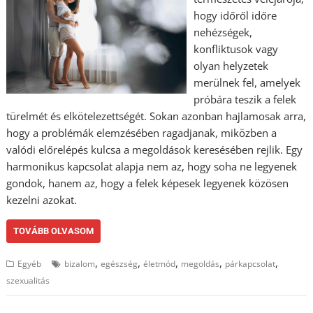
hogy időről időre
nehézségek,
konfliktusok vagy
olyan helyzetek
merülnek fel, amelyek
próbára teszik a felek
türelmét és elkötelezettségét. Sokan azonban hajlamosak arra,
hogy a problémák elemzésében ragadjanak, miközben a
valódi előrelépés kulcsa a megoldások keresésében rejlik. Egy
harmonikus kapcsolat alapja nem az, hogy soha ne legyenek
gondok, hanem az, hogy a felek képesek legyenek közösen
kezelni azokat.
TOVÁBB OLVASOM
,
,
,
,
,
Egyéb
bizalom
egészség
életmód
megoldás
párkapcsolat
szexualitás