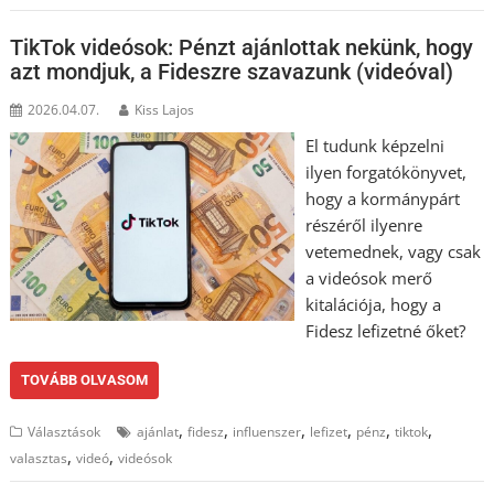
TikTok videósok: Pénzt ajánlottak nekünk, hogy
azt mondjuk, a Fideszre szavazunk (videóval)
2026.04.07.
Kiss Lajos
El tudunk képzelni
ilyen forgatókönyvet,
hogy a kormánypárt
részéről ilyenre
vetemednek, vagy csak
a videósok merő
kitalációja, hogy a
Fidesz lefizetné őket?
TOVÁBB OLVASOM
,
,
,
,
,
,
Választások
ajánlat
fidesz
influenszer
lefizet
pénz
tiktok
,
,
valasztas
videó
videósok