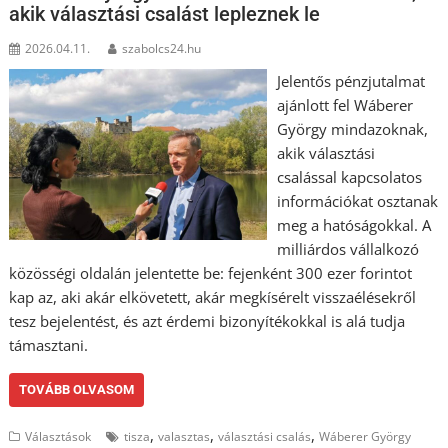
akik választási csalást lepleznek le
2026.04.11.
szabolcs24.hu
Jelentős pénzjutalmat
ajánlott fel Wáberer
György mindazoknak,
akik választási
csalással kapcsolatos
információkat osztanak
meg a hatóságokkal. A
milliárdos vállalkozó
közösségi oldalán jelentette be: fejenként 300 ezer forintot
kap az, aki akár elkövetett, akár megkísérelt visszaélésekről
tesz bejelentést, és azt érdemi bizonyítékokkal is alá tudja
támasztani.
TOVÁBB OLVASOM
,
,
,
Választások
tisza
valasztas
választási csalás
Wáberer György