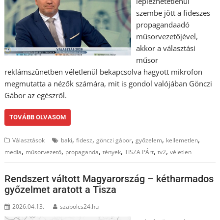
leplezhetetlenül
szembe jött a fideszes
propagandaadó
műsorvezetőjével,
akkor a választási
műsor
reklámszünetben véletlenül bekapcsolva hagyott mikrofon
megmutatta a nézők számára, mit is gondol valójában Gönczi
Gábor az egészről.
TOVÁBB OLVASOM
,
,
,
,
,
Választások
baki
fidesz
gönczi gábor
győzelem
kellemetlen
,
,
,
,
,
,
media
műsorvezető
propaganda
tények
TISZA PÁrt
tv2
véletlen
Rendszert váltott Magyarország – kétharmados
győzelmet aratott a Tisza
2026.04.13.
szabolcs24.hu