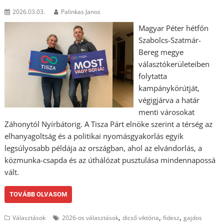
2026.03.03.
Palinkas Janos
Magyar Péter hétfőn
Szabolcs-Szatmár-
Bereg megye
választókerületeiben
folytatta
kampánykörútját,
végigjárva a határ
menti városokat
Záhonytól Nyírbátorig. A Tisza Párt elnöke szerint a térség az
elhanyagoltság és a politikai nyomásgyakorlás egyik
legsúlyosabb példája az országban, ahol az elvándorlás, a
közmunka-csapda és az úthálózat pusztulása mindennapossá
vált.
TOVÁBB OLVASOM
,
,
,
Választások
2026-os választások
dicső viktória
fidesz
gajdos