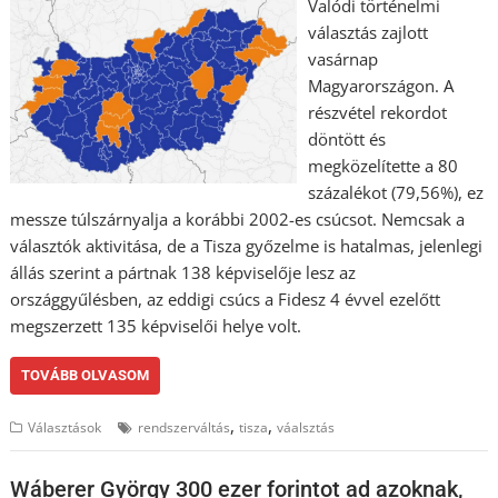
Valódi történelmi
választás zajlott
vasárnap
Magyarországon. A
részvétel rekordot
döntött és
megközelítette a 80
százalékot (79,56%), ez
messze túlszárnyalja a korábbi 2002-es csúcsot. Nemcsak a
választók aktivitása, de a Tisza győzelme is hatalmas, jelenlegi
állás szerint a pártnak 138 képviselője lesz az
országgyűlésben, az eddigi csúcs a Fidesz 4 évvel ezelőtt
megszerzett 135 képviselői helye volt.
TOVÁBB OLVASOM
,
,
Választások
rendszerváltás
tisza
váalsztás
Wáberer György 300 ezer forintot ad azoknak,