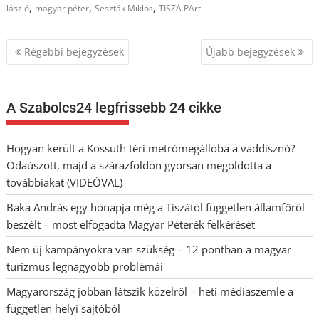
,
,
,
lászló
magyar péter
Seszták Miklós
TISZA PÁrt
Bejegyzés
Régebbi bejegyzések
Újabb bejegyzések
navigáció
A Szabolcs24 legfrissebb 24 cikke
Hogyan került a Kossuth téri metrómegállóba a vaddisznó?
Odaúszott, majd a szárazföldön gyorsan megoldotta a
továbbiakat (VIDEÓVAL)
Baka András egy hónapja még a Tiszától független államfőről
beszélt – most elfogadta Magyar Péterék felkérését
Nem új kampányokra van szükség – 12 pontban a magyar
turizmus legnagyobb problémái
Magyarország jobban látszik közelről – heti médiaszemle a
független helyi sajtóból