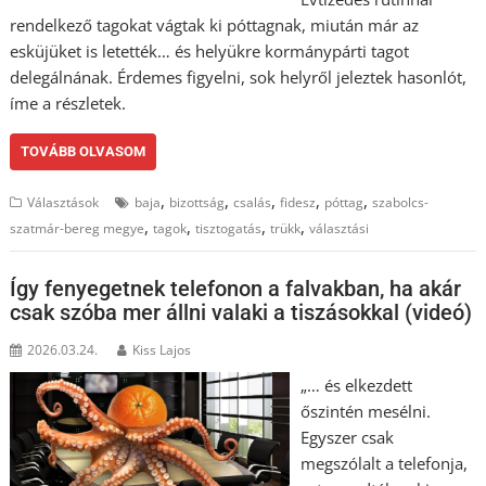
rendelkező tagokat vágtak ki póttagnak, miután már az
esküjüket is letették… és helyükre kormánypárti tagot
delegálnának. Érdemes figyelni, sok helyről jeleztek hasonlót,
íme a részletek.
TOVÁBB OLVASOM
,
,
,
,
,
Választások
baja
bizottság
csalás
fidesz
póttag
szabolcs-
,
,
,
,
szatmár-bereg megye
tagok
tisztogatás
trükk
választási
Így fenyegetnek telefonon a falvakban, ha akár
csak szóba mer állni valaki a tiszásokkal (videó)
2026.03.24.
Kiss Lajos
„… és elkezdett
őszintén mesélni.
Egyszer csak
megszólalt a telefonja,