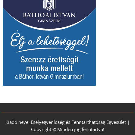
Kiadó neve: Esélyegyenlőség és Fenntarthatóság Egyesület |
Copyright © Minden jog fenntartva!