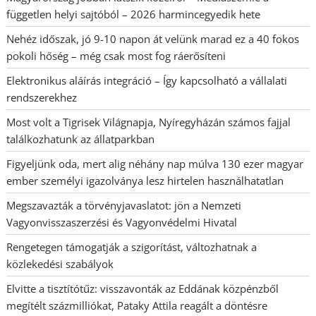
független helyi sajtóból – 2026 harmincegyedik hete
Nehéz időszak, jó 9-10 napon át velünk marad ez a 40 fokos
pokoli hőség – még csak most fog ráerősíteni
Elektronikus aláírás integráció – Így kapcsolható a vállalati
rendszerekhez
Most volt a Tigrisek Világnapja, Nyíregyházán számos fajjal
találkozhatunk az állatparkban
Figyeljünk oda, mert alig néhány nap múlva 130 ezer magyar
ember személyi igazolványa lesz hirtelen használhatatlan
Megszavazták a törvényjavaslatot: jön a Nemzeti
Vagyonvisszaszerzési és Vagyonvédelmi Hivatal
Rengetegen támogatják a szigorítást, változhatnak a
közlekedési szabályok
Elvitte a tisztítótűz: visszavonták az Eddának közpénzből
megítélt százmilliókat, Pataky Attila reagált a döntésre