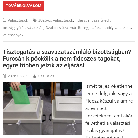
TOVÁBB OLVASOM
,
,
,
Választások
2026-os választások
fidesz
mtiszafüredi
,
,
,
,
országgyűlési választás
Szabolcs-Szatmár-Bereg
szétszakadó
valasztas
vélemények
Tisztogatás a szavazatszámláló bizottságban?
Furcsán kipöckölik a nem fideszes tagokat,
egyre többen jelzik az eljárást
2026.03.29.
Kiss Lajos
Ismét teljes véletlennel
lenne dolgunk, vagy a
Fidesz készül valamire
az érintett
körzetekben, ami akár
felvetheti a választási
csalás gyanúját is?
Évtizedes rutinnal