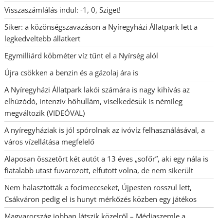
Visszaszámlálás indul: -1, 0, Sziget!
Siker: a közönségszavazáson a Nyíregyházi Állatpark lett a
legkedveltebb állatkert
Egymilliárd köbméter víz tűnt el a Nyírség alól
Újra csökken a benzin és a gázolaj ára is
A Nyíregyházi Állatpark lakói számára is nagy kihívás az
elhúzódó, intenzív hőhullám, viselkedésük is némileg
megváltozik (VIDEÓVAL)
A nyíregyháziak is jól spórolnak az ivóvíz felhasználásával, a
város vízellátása megfelelő
Alaposan összetört két autót a 13 éves „sofőr”, aki egy nála is
fiatalabb utast fuvarozott, elfutott volna, de nem sikerült
Nem halasztották a focimeccseket, Újpesten rosszul lett,
Csákváron pedig el is hunyt mérkőzés közben egy játékos
Magyarország jobban látszik közelről – Médiaszemle a