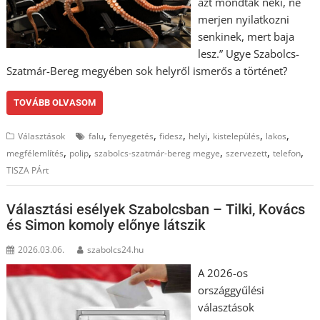
azt mondták neki, ne
merjen nyilatkozni
senkinek, mert baja
lesz.” Ugye Szabolcs-
Szatmár-Bereg megyében sok helyről ismerős a történet?
TOVÁBB OLVASOM
,
,
,
,
,
,
Választások
falu
fenyegetés
fidesz
helyi
kistelepülés
lakos
,
,
,
,
,
megfélemlítés
polip
szabolcs-szatmár-bereg megye
szervezett
telefon
TISZA PÁrt
Választási esélyek Szabolcsban – Tilki, Kovács
és Simon komoly előnye látszik
2026.03.06.
szabolcs24.hu
A 2026-os
országgyűlési
választások