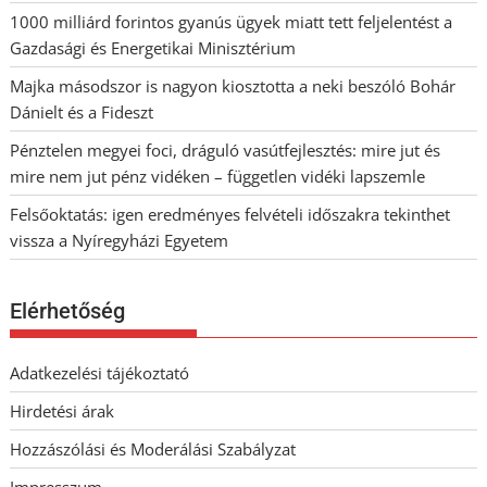
1000 milliárd forintos gyanús ügyek miatt tett feljelentést a
Gazdasági és Energetikai Minisztérium
Majka másodszor is nagyon kiosztotta a neki beszóló Bohár
Dánielt és a Fideszt
Pénztelen megyei foci, dráguló vasútfejlesztés: mire jut és
mire nem jut pénz vidéken – független vidéki lapszemle
Felsőoktatás: igen eredményes felvételi időszakra tekinthet
vissza a Nyíregyházi Egyetem
Elérhetőség
Adatkezelési tájékoztató
Hirdetési árak
Hozzászólási és Moderálási Szabályzat
Impresszum