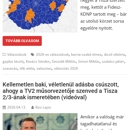
négyet a Tisza szerzett
meg, kettőt a Fidesz-
KDNP tartott meg – bár
az utolsó körzet sorsa
egyelőre nyitott.
TOVÁBB OLVASOM
,
,
,
Választások
2026-os választások
barna-szabó tímea
dicső viktória
,
,
,
,
,
gajdos lászló
Kovács Sándor
Seszták Miklós
Simon Miklós
szakács péter
,
,
,
szavazás
tilki attila
valasztas
választás 2026
Kellemetlen baki, véletlenül adásba csúszott,
ahogy a TV2 műsorvezetője szenved a Tisza
2/3-ának ismeretében (videóval)
2026.04.13.
Kiss Lajos
Amikor a valóság már
tagadhatatlanul és