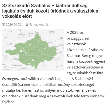
Szétszakadó Szabolcs – kiábrándultság,
lojalitás és düh között őrlődnek a választók a
voksolás előtt
2026.04.03.
Farkas András
A 2026-os
országgyűlési
választások
közeledtével Szabolcs-
Szatmár-Bereg megye
három központi egyéni
választókerületében is
egyre inkább feszültté
és megosztottá válik a választói hangulat. A Szabolcs24
összeállítása nemcsak a politikai mezőny sokszínűségét
mutatja be, hanem azt is, milyen indulatok, remények és
csalódások húzódnak meg a szavazófülkék felé tartó emberek
fejében.