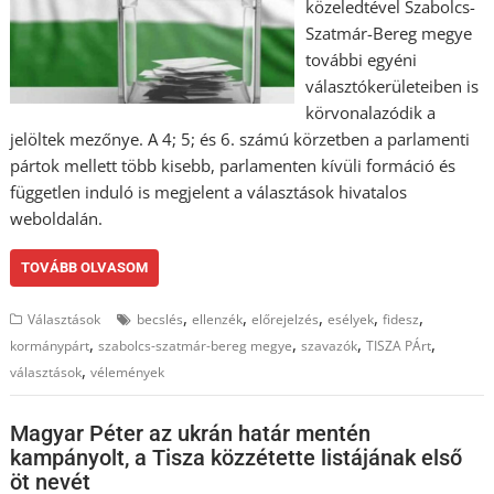
közeledtével Szabolcs-
Szatmár-Bereg megye
további egyéni
választókerületeiben is
körvonalazódik a
jelöltek mezőnye. A 4; 5; és 6. számú körzetben a parlamenti
pártok mellett több kisebb, parlamenten kívüli formáció és
független induló is megjelent a választások hivatalos
weboldalán.
TOVÁBB OLVASOM
,
,
,
,
,
Választások
becslés
ellenzék
előrejelzés
esélyek
fidesz
,
,
,
,
kormánypárt
szabolcs-szatmár-bereg megye
szavazók
TISZA PÁrt
,
választások
vélemények
Magyar Péter az ukrán határ mentén
kampányolt, a Tisza közzétette listájának első
öt nevét