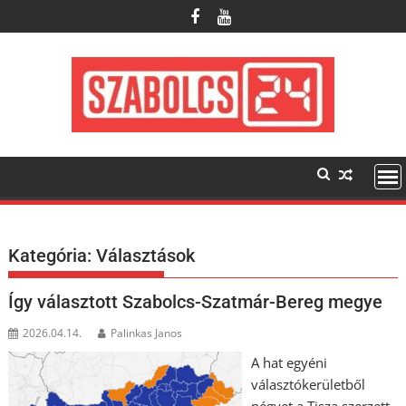
Skip
to
content
Kategória:
Választások
Így választott Szabolcs-Szatmár-Bereg megye
2026.04.14.
Palinkas Janos
A hat egyéni
választókerületből